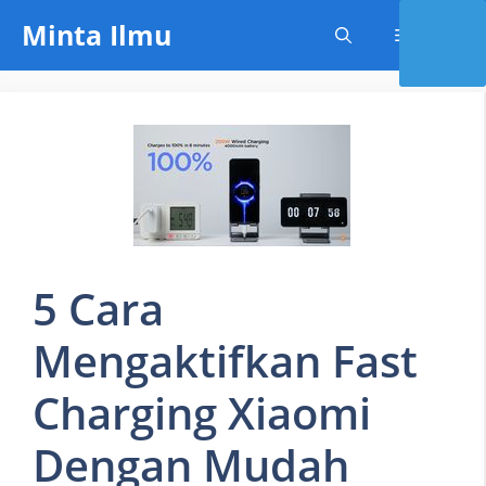
Skip
Minta Ilmu
Menu
to
content
5 Cara
Mengaktifkan Fast
Charging Xiaomi
Dengan Mudah