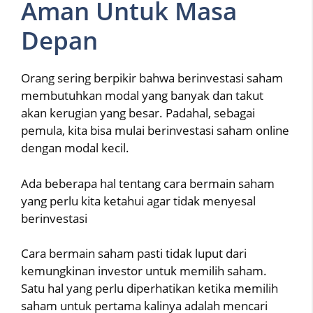
Aman Untuk Masa
Depan
Orang sering berpikir bahwa berinvestasi saham
membutuhkan modal yang banyak dan takut
akan kerugian yang besar. Padahal, sebagai
pemula, kita bisa mulai berinvestasi saham online
dengan modal kecil.
Ada beberapa hal tentang cara bermain saham
yang perlu kita ketahui agar tidak menyesal
berinvestasi
Cara bermain saham pasti tidak luput dari
kemungkinan investor untuk memilih saham.
Satu hal yang perlu diperhatikan ketika memilih
saham untuk pertama kalinya adalah mencari