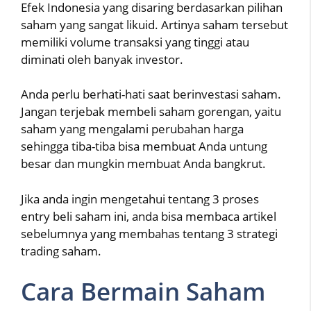
Efek Indonesia yang disaring berdasarkan pilihan
saham yang sangat likuid. Artinya saham tersebut
memiliki volume transaksi yang tinggi atau
diminati oleh banyak investor.
Anda perlu berhati-hati saat berinvestasi saham.
Jangan terjebak membeli saham gorengan, yaitu
saham yang mengalami perubahan harga
sehingga tiba-tiba bisa membuat Anda untung
besar dan mungkin membuat Anda bangkrut.
Jika anda ingin mengetahui tentang 3 proses
entry beli saham ini, anda bisa membaca artikel
sebelumnya yang membahas tentang 3 strategi
trading saham.
Cara Bermain Saham