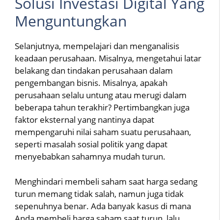
Solusi Investasi Digital Yang
Menguntungkan
Selanjutnya, mempelajari dan menganalisis
keadaan perusahaan. Misalnya, mengetahui latar
belakang dan tindakan perusahaan dalam
pengembangan bisnis. Misalnya, apakah
perusahaan selalu untung atau merugi dalam
beberapa tahun terakhir? Pertimbangkan juga
faktor eksternal yang nantinya dapat
mempengaruhi nilai saham suatu perusahaan,
seperti masalah sosial politik yang dapat
menyebabkan sahamnya mudah turun.
Menghindari membeli saham saat harga sedang
turun memang tidak salah, namun juga tidak
sepenuhnya benar. Ada banyak kasus di mana
Anda membeli harga saham saat turun, lalu