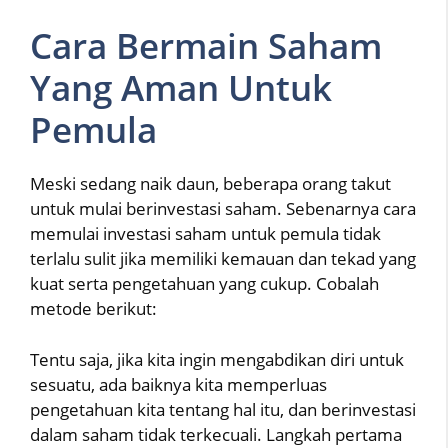
Cara Bermain Saham
Yang Aman Untuk
Pemula
Meski sedang naik daun, beberapa orang takut
untuk mulai berinvestasi saham. Sebenarnya cara
memulai investasi saham untuk pemula tidak
terlalu sulit jika memiliki kemauan dan tekad yang
kuat serta pengetahuan yang cukup. Cobalah
metode berikut:
Tentu saja, jika kita ingin mengabdikan diri untuk
sesuatu, ada baiknya kita memperluas
pengetahuan kita tentang hal itu, dan berinvestasi
dalam saham tidak terkecuali. Langkah pertama