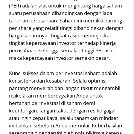
(PER) adalah alat untuk menghitung harga saham
suatu perusahaan dibandingkan dengan laba
tahunan perusahaan. Saham ini memiliki earning
per share yang relatif tinggi dibandingkan dengan
harga sahamnya. Tingkat rasio menunjukkan
tingkat kepercayaan investor terhadap kinerja
perusahaan, sehingga semakin tinggi PE rasio
maka kepercayaan investor semakin besar.
Kunci sukses dalam berinvestasi saham adalah
konsistensi dan kesabaran. Selalu optimis,
pantang menyerah dan jangan takut mengambil
risiko akan memberdayakan Anda untuk
bertahan berinvestasi di saham demi
keuntungan. Jangan takut dengan resiko gagal
atau ingin cepat kaya, selalu tanamkan mindset
ini bahkan sebelum Anda memulai. Keberhasilan
seseorang dipengaruhi oleh pola pikirnya karena