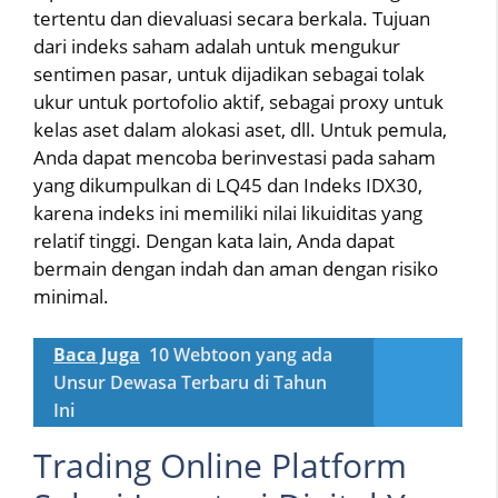
tertentu dan dievaluasi secara berkala. Tujuan
dari indeks saham adalah untuk mengukur
sentimen pasar, untuk dijadikan sebagai tolak
ukur untuk portofolio aktif, sebagai proxy untuk
kelas aset dalam alokasi aset, dll. Untuk pemula,
Anda dapat mencoba berinvestasi pada saham
yang dikumpulkan di LQ45 dan Indeks IDX30,
karena indeks ini memiliki nilai likuiditas yang
relatif tinggi. Dengan kata lain, Anda dapat
bermain dengan indah dan aman dengan risiko
minimal.
Baca Juga
10 Webtoon yang ada
Unsur Dewasa Terbaru di Tahun
Ini
Trading Online Platform