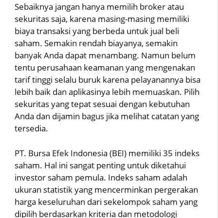
Sebaiknya jangan hanya memilih broker atau
sekuritas saja, karena masing-masing memiliki
biaya transaksi yang berbeda untuk jual beli
saham. Semakin rendah biayanya, semakin
banyak Anda dapat menambang. Namun belum
tentu perusahaan keamanan yang mengenakan
tarif tinggi selalu buruk karena pelayanannya bisa
lebih baik dan aplikasinya lebih memuaskan. Pilih
sekuritas yang tepat sesuai dengan kebutuhan
Anda dan dijamin bagus jika melihat catatan yang
tersedia.
PT. Bursa Efek Indonesia (BEI) memiliki 35 indeks
saham. Hal ini sangat penting untuk diketahui
investor saham pemula. Indeks saham adalah
ukuran statistik yang mencerminkan pergerakan
harga keseluruhan dari sekelompok saham yang
dipilih berdasarkan kriteria dan metodologi