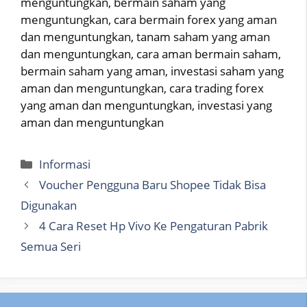
menguntungkan, bermain saham yang
menguntungkan, cara bermain forex yang aman
dan menguntungkan, tanam saham yang aman
dan menguntungkan, cara aman bermain saham,
bermain saham yang aman, investasi saham yang
aman dan menguntungkan, cara trading forex
yang aman dan menguntungkan, investasi yang
aman dan menguntungkan
Categories
Informasi
Voucher Pengguna Baru Shopee Tidak Bisa
Digunakan
4 Cara Reset Hp Vivo Ke Pengaturan Pabrik
Semua Seri