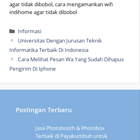
agar tidak dibobol, cara mengamankan wifi
indihome agar tidak dibobol
Categories
Informasi
Universitas Dengan Jurusan Teknik
Informatika Terbaik Di Indonesia
Cara Melihat Pesan Wa Yang Sudah Dihapus
Pengirim Di Iphone
Postingan Terbaru
Jasa Photobooth & Photobox
Terbaik di Payakumbuh untuk