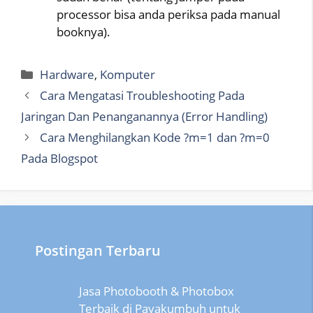
processor bisa anda periksa pada manual
booknya).
Categories
Hardware
,
Komputer
Cara Mengatasi Troubleshooting Pada
Jaringan Dan Penanganannya (Error Handling)
Cara Menghilangkan Kode ?m=1 dan ?m=0
Pada Blogspot
Postingan Terbaru
Jasa Photobooth & Photobox
Terbaik di Payakumbuh untuk