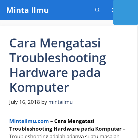
Skip
Minta Ilmu
Menu
to
content
Cara Mengatasi
Troubleshooting
Hardware pada
Komputer
July 16, 2018
by
mintailmu
Mintailmu.com
– Cara Mengatasi
Troubleshooting Hardware pada Komputer
–
Troubleshooting adalah adanya suatu masalah