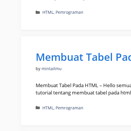
Categories
HTML
,
Pemrograman
Membuat Tabel Pa
by
mintailmu
Membuat Tabel Pada HTML – Hello semuan
tutorial tentang membuat tabel pada htm
Categories
HTML
,
Pemrograman