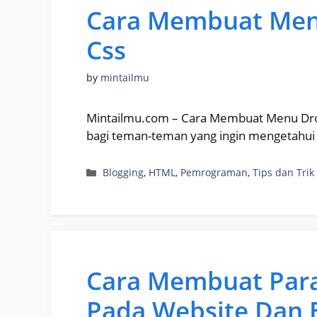
Cara Membuat Me
Css
by
mintailmu
Mintailmu.com – Cara Membuat Menu Dro
bagi teman-teman yang ingin mengetahui
Categories
Blogging
,
HTML
,
Pemrograman
,
Tips dan Trik
Cara Membuat Paral
Pada Website Dan 