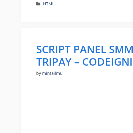
Categories
HTML
SCRIPT PANEL SM
TRIPAY – CODEIGN
by
mintailmu