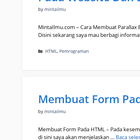
by
mintailmu
MintaIlmu.com – Cara Membuat Parallax B
Disini sekarang saya mau berbagi inform
Categories
HTML
,
Pemrograman
Membuat Form Pa
by
mintailmu
Membuat Form Pada HTML – Pada kesempa
di sini saya akan menjelaskan …
Baca sele