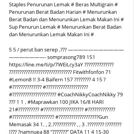
Staples Penurunan Lemak # Beras Multigrain #
Penurunan Berat Badan Harian # Menurunkan
Berat Badan dan Menurunkan Lemak Makan Ini #
Sup Penurun Lemak # Menurunkan Berat Badan
dan Menurunkan Lemak Makan Ini #
5 5 / perut ban serep .??? ———————————
———————- somprasong789 151
https://line.me/ti/p/7WEiLcy3aY ??????????????
?????????????????????????????? Fitwithfonfon 71
#Lemon8 !! 3-4 Baifern 157 ???????? 4 15 ?
#?????????????? #????????????????????
#????????????????????? #CoachNikkyCoachNikky 79
??? 1 1 . #Maprawkan 100 JIKA 16/8 HARI
21#?????????? #??????????????????? #?????????????
#???????????????????? #???????????????????Gun
Memasak 34 1. , 2.??????????? , , 3 .???????? !???????
!??? ?namnuea 88 “???????” DATA 11 4 15-30