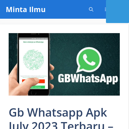
Skip
Minta Ilmu
Menu
to
content
Gb Whatsapp Apk
July 2023 Terbaru –