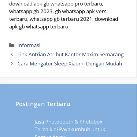
download apk gb whatsapp pro terbaru,
whatsapp gb 2023, gb whatsapp apk versi
terbaru, whatsapp gb terbaru 2021, download
apk gb whatsapp terbaru
Categories
Informasi
Link Antrian Atribut Kantor Maxim Semarang
Cara Mengatur Sleep Xiaomi Dengan Mudah
Postingan Terbaru
Jasa Photobooth & Photobox
Terbaik di Payakumbuh untuk
Semua Acara