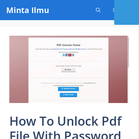
Skip
Minta Ilmu
Menu
to
content
How To Unlock Pdf
File With Password