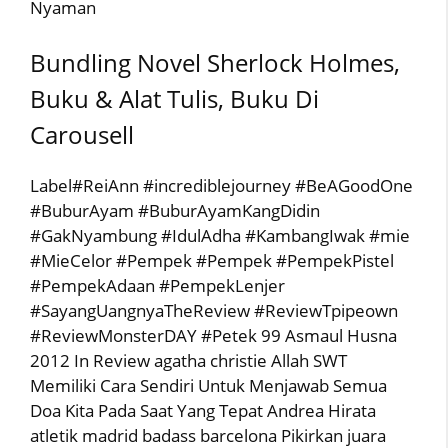
Nyaman
Bundling Novel Sherlock Holmes,
Buku & Alat Tulis, Buku Di
Carousell
Label#ReiAnn #incrediblejourney #BeAGoodOne
#BuburAyam #BuburAyamKangDidin
#GakNyambung #IdulAdha #KambangIwak #mie
#MieCelor #Pempek #Pempek #PempekPistel
#PempekAdaan #PempekLenjer
#SayangUangnyaTheReview #ReviewTpipeown
#ReviewMonsterDAY #Petek 99 Asmaul Husna
2012 In Review agatha christie Allah SWT
Memiliki Cara Sendiri Untuk Menjawab Semua
Doa Kita Pada Saat Yang Tepat Andrea Hirata
atletik madrid badass barcelona Pikirkan juara