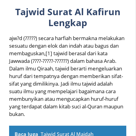
Tajwid Surat Al Kafirun
Lengkap
ajw?d (?????) secara harfiah bermakna melakukan
sesuatu dengan elok dan indah atau bagus dan
membaguskan,[1] tajwid berasal dari kata
Jawwada (????-?????-??????) dalam bahasa Arab.
Dalam ilmu Qiraah, tajwid berarti mengeluarkan
huruf dari tempatnya dengan memberikan sifat-
sifat yang dimilikinya. Jadi ilmu tajwid adalah
suatu ilmu yang mempelajari bagaimana cara
membunyikan atau mengucapkan huruf-huruf
yang terdapat dalam kitab suci al-Quran maupun
bukan.
Baca Juga
Tajwid Surat Al Maidah