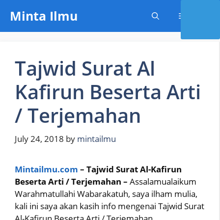
Skip
Minta Ilmu
Menu
to
content
Tajwid Surat Al
Kafirun Beserta Arti
/ Terjemahan
July 24, 2018
by
mintailmu
Mintailmu.com
– Tajwid Surat Al-Kafirun
Beserta Arti / Terjemahan –
Assalamualaikum
Warahmatullahi Wabarakatuh, saya ilham mulia,
kali ini saya akan kasih info mengenai Tajwid Surat
Al-Kafirun Beserta Arti / Terjemahan.