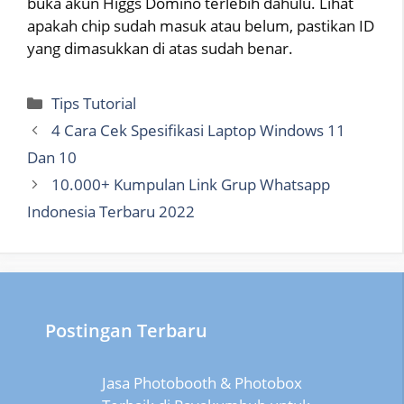
buka akun Higgs Domino terlebih dahulu. Lihat
apakah chip sudah masuk atau belum, pastikan ID
yang dimasukkan di atas sudah benar.
Categories
Tips Tutorial
4 Cara Cek Spesifikasi Laptop Windows 11
Dan 10
10.000+ Kumpulan Link Grup Whatsapp
Indonesia Terbaru 2022
Postingan Terbaru
Jasa Photobooth & Photobox