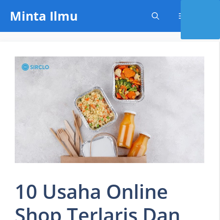
Skip
Minta Ilmu
Menu
to
content
10 Usaha Online
Shop Terlaris Dan