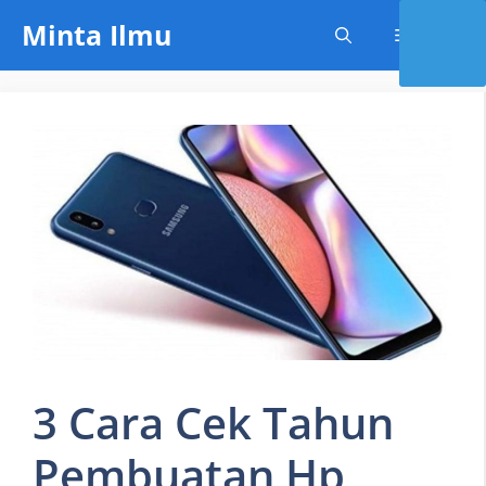
Skip
Minta Ilmu
Menu
to
content
3 Cara Cek Tahun
Pembuatan Hp