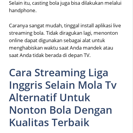
Selain itu, casting bola juga bisa dilakukan melalui
handphone.
Caranya sangat mudah, tinggal install aplikasi live
streaming bola. Tidak diragukan lagi, menonton
online dapat digunakan sebagai alat untuk
menghabiskan waktu saat Anda mandek atau
saat Anda tidak berada di depan TV.
Cara Streaming Liga
Inggris Selain Mola Tv
Alternatif Untuk
Nonton Bola Dengan
Kualitas Terbaik