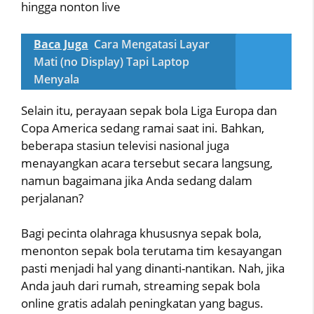
hingga nonton live
Baca Juga
Cara Mengatasi Layar
Mati (no Display) Tapi Laptop
Menyala
Selain itu, perayaan sepak bola Liga Europa dan
Copa America sedang ramai saat ini. Bahkan,
beberapa stasiun televisi nasional juga
menayangkan acara tersebut secara langsung,
namun bagaimana jika Anda sedang dalam
perjalanan?
Bagi pecinta olahraga khususnya sepak bola,
menonton sepak bola terutama tim kesayangan
pasti menjadi hal yang dinanti-nantikan. Nah, jika
Anda jauh dari rumah, streaming sepak bola
online gratis adalah peningkatan yang bagus.