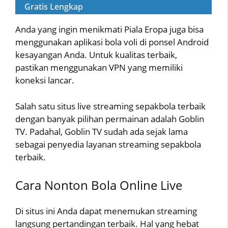
Gratis Lengkap
Anda yang ingin menikmati Piala Eropa juga bisa
menggunakan aplikasi bola voli di ponsel Android
kesayangan Anda. Untuk kualitas terbaik,
pastikan menggunakan VPN yang memiliki
koneksi lancar.
Salah satu situs live streaming sepakbola terbaik
dengan banyak pilihan permainan adalah Goblin
TV. Padahal, Goblin TV sudah ada sejak lama
sebagai penyedia layanan streaming sepakbola
terbaik.
Cara Nonton Bola Online Live
Di situs ini Anda dapat menemukan streaming
langsung pertandingan terbaik. Hal yang hebat