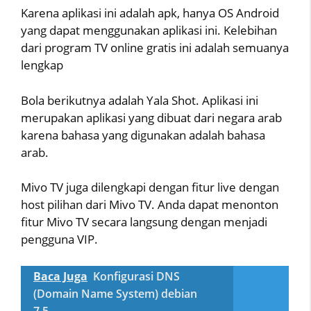
Karena aplikasi ini adalah apk, hanya OS Android
yang dapat menggunakan aplikasi ini. Kelebihan
dari program TV online gratis ini adalah semuanya
lengkap
Bola berikutnya adalah Yala Shot. Aplikasi ini
merupakan aplikasi yang dibuat dari negara arab
karena bahasa yang digunakan adalah bahasa
arab.
Mivo TV juga dilengkapi dengan fitur live dengan
host pilihan dari Mivo TV. Anda dapat menonton
fitur Mivo TV secara langsung dengan menjadi
pengguna VIP.
Baca Juga
Konfigurasi DNS
(Domain Name System) debian
7.5