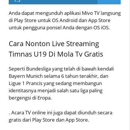
Anda dapat mengunduh aplikasi Mivo TV langsung
di Play Store untuk OS Android dan App Store
untuk pengguna ponsel Anda dengan OS iOS.
Cara Nonton Live Streaming
Timnas U19 Di Mola Tv Gratis
Seperti Bundesliga yang telah di bawah kendali
Bayern Munich selama 6 tahun terakhir, dan
Ligue 1 Prancis yang sedang membangun
identitasnya menjadi salah satu liga paling
bergengsi di Eropa.
. Acara TV online ini juga dapat diunduh secara
gratis dari Play Store dan App Store.