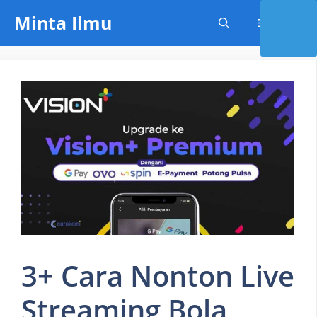
Skip
Minta Ilmu
Menu
to
content
3+ Cara Nonton Live
Streaming Bola