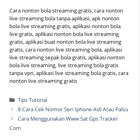
Cara nonton bola streaming gratis, cara nonton
live streaming bola tanpa aplikasi, apk nonton
bola live streaming gratis, aplikasi nonton bola
live gratis, aplikasi nonton bola live streaming
gratis, aplikasi buat nonton bola live streaming
gratis, cara nonton live streaming bola, aplikasi
live streaming sepak bola gratis, aplikasi nonton
bola live streaming, live streaming bola gratis
tanpa vpn, aplikasi live streaming bola gratis, cara
nonton live streaming gratis
Categories
Tips Tutorial
8 Cara Cek Nomor Seri Iphone Asli Atau Palsu
Cara Menggunakan Www Sat Gps Tracker
Com