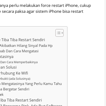
anya perlu melakukan force restart iPhone, cukup
secara paksa agar sistem iPhone bisa restart
Tiba Tiba Restart Sendiri
Akibatkan Hilang Sinyal Pada Hp
ebab Dan Cara Mengatasi
atasinya
l Dan Cara Memperbaikinya
an Solusi
rhubung Ke Wifi
rbukti (ada Solusinya)
a Mengatasinya Yang Perlu Kamu Tahu
a Bergetar Sendiri
nek
ba Tiba Restart Sendiri
3 Berwarna Pink, Ada Bug Software