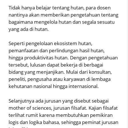
Tidak hanya belajar tentang hutan, para dosen
nantinya akan memberikan pengetahuan tentang
bagaimana mengelola hutan dan segala sesuatu
yang ada di hutan.
Seperti pengelolaan ekosistem hutan,
pemanfaatan dan perlindungan hasil hutan,
hingga produktivitas hutan. Dengan pengetahuan
tersebut, lulusan dapat bekerja di berbagai
bidang yang menjanjikan. Mulai dari konsultan,
peneliti, pengusaha atau karyawan di lembaga
kehutanan nasional hingga internasional.
Selanjutnya ada jurusan yang disebut sebagai
mother of sciences, jurusan filsafat. Kajian filsafat
terlihat rumit karena membutuhkan pemikiran
logis dan logika bahasa, sehingga peminat jurusan