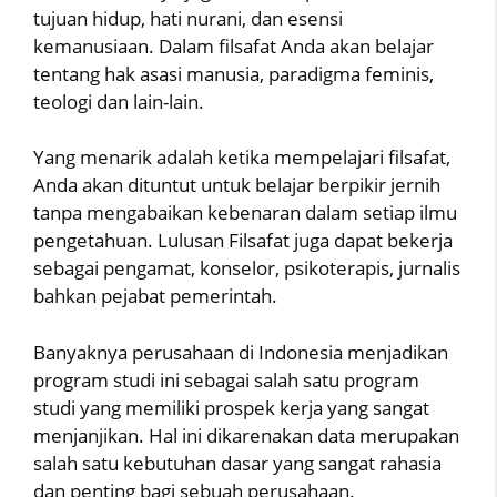
tujuan hidup, hati nurani, dan esensi
kemanusiaan. Dalam filsafat Anda akan belajar
tentang hak asasi manusia, paradigma feminis,
teologi dan lain-lain.
Yang menarik adalah ketika mempelajari filsafat,
Anda akan dituntut untuk belajar berpikir jernih
tanpa mengabaikan kebenaran dalam setiap ilmu
pengetahuan. Lulusan Filsafat juga dapat bekerja
sebagai pengamat, konselor, psikoterapis, jurnalis
bahkan pejabat pemerintah.
Banyaknya perusahaan di Indonesia menjadikan
program studi ini sebagai salah satu program
studi yang memiliki prospek kerja yang sangat
menjanjikan. Hal ini dikarenakan data merupakan
salah satu kebutuhan dasar yang sangat rahasia
dan penting bagi sebuah perusahaan.