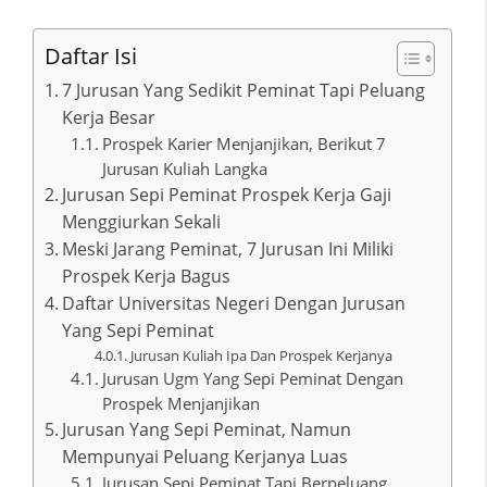
Daftar Isi
7 Jurusan Yang Sedikit Peminat Tapi Peluang
Kerja Besar
Prospek Karier Menjanjikan, Berikut 7
Jurusan Kuliah Langka
Jurusan Sepi Peminat Prospek Kerja Gaji
Menggiurkan Sekali
Meski Jarang Peminat, 7 Jurusan Ini Miliki
Prospek Kerja Bagus
Daftar Universitas Negeri Dengan Jurusan
Yang Sepi Peminat
Jurusan Kuliah Ipa Dan Prospek Kerjanya
Jurusan Ugm Yang Sepi Peminat Dengan
Prospek Menjanjikan
Jurusan Yang Sepi Peminat, Namun
Mempunyai Peluang Kerjanya Luas
Jurusan Sepi Peminat Tapi Berpeluang