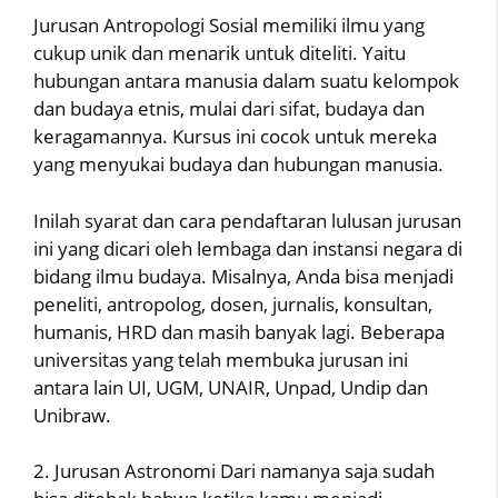
Jurusan Antropologi Sosial memiliki ilmu yang
cukup unik dan menarik untuk diteliti. Yaitu
hubungan antara manusia dalam suatu kelompok
dan budaya etnis, mulai dari sifat, budaya dan
keragamannya. Kursus ini cocok untuk mereka
yang menyukai budaya dan hubungan manusia.
Inilah syarat dan cara pendaftaran lulusan jurusan
ini yang dicari oleh lembaga dan instansi negara di
bidang ilmu budaya. Misalnya, Anda bisa menjadi
peneliti, antropolog, dosen, jurnalis, konsultan,
humanis, HRD dan masih banyak lagi. Beberapa
universitas yang telah membuka jurusan ini
antara lain UI, UGM, UNAIR, Unpad, Undip dan
Unibraw.
2. Jurusan Astronomi Dari namanya saja sudah