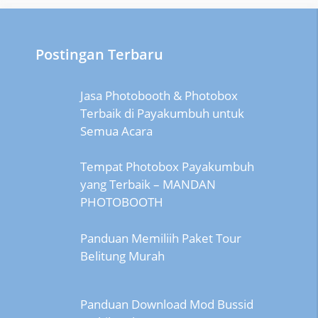
Postingan Terbaru
Jasa Photobooth & Photobox
Terbaik di Payakumbuh untuk
Semua Acara
Tempat Photobox Payakumbuh
yang Terbaik – MANDAN
PHOTOBOOTH
Panduan Memiliih Paket Tour
Belitung Murah
Panduan Download Mod Bussid