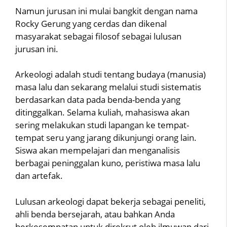
Namun jurusan ini mulai bangkit dengan nama
Rocky Gerung yang cerdas dan dikenal
masyarakat sebagai filosof sebagai lulusan
jurusan ini.
Arkeologi adalah studi tentang budaya (manusia)
masa lalu dan sekarang melalui studi sistematis
berdasarkan data pada benda-benda yang
ditinggalkan. Selama kuliah, mahasiswa akan
sering melakukan studi lapangan ke tempat-
tempat seru yang jarang dikunjungi orang lain.
Siswa akan mempelajari dan menganalisis
berbagai peninggalan kuno, peristiwa masa lalu
dan artefak.
Lulusan arkeologi dapat bekerja sebagai peneliti,
ahli benda bersejarah, atau bahkan Anda
berkesempatan untuk direkrut oleh ilmuwan dari