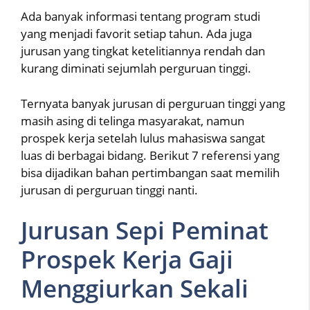
Ada banyak informasi tentang program studi
yang menjadi favorit setiap tahun. Ada juga
jurusan yang tingkat ketelitiannya rendah dan
kurang diminati sejumlah perguruan tinggi.
Ternyata banyak jurusan di perguruan tinggi yang
masih asing di telinga masyarakat, namun
prospek kerja setelah lulus mahasiswa sangat
luas di berbagai bidang. Berikut 7 referensi yang
bisa dijadikan bahan pertimbangan saat memilih
jurusan di perguruan tinggi nanti.
Jurusan Sepi Peminat
Prospek Kerja Gaji
Menggiurkan Sekali