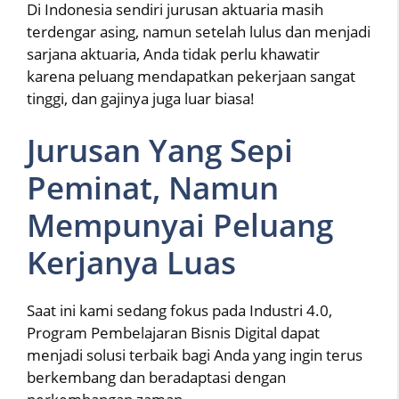
Di Indonesia sendiri jurusan aktuaria masih
terdengar asing, namun setelah lulus dan menjadi
sarjana aktuaria, Anda tidak perlu khawatir
karena peluang mendapatkan pekerjaan sangat
tinggi, dan gajinya juga luar biasa!
Jurusan Yang Sepi
Peminat, Namun
Mempunyai Peluang
Kerjanya Luas
Saat ini kami sedang fokus pada Industri 4.0,
Program Pembelajaran Bisnis Digital dapat
menjadi solusi terbaik bagi Anda yang ingin terus
berkembang dan beradaptasi dengan