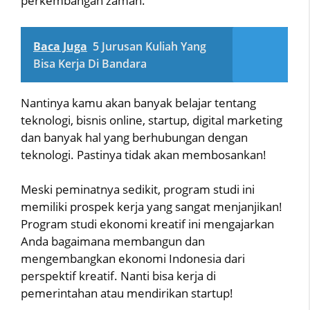
perkembangan zaman.
Baca Juga
5 Jurusan Kuliah Yang
Bisa Kerja Di Bandara
Nantinya kamu akan banyak belajar tentang
teknologi, bisnis online, startup, digital marketing
dan banyak hal yang berhubungan dengan
teknologi. Pastinya tidak akan membosankan!
Meski peminatnya sedikit, program studi ini
memiliki prospek kerja yang sangat menjanjikan!
Program studi ekonomi kreatif ini mengajarkan
Anda bagaimana membangun dan
mengembangkan ekonomi Indonesia dari
perspektif kreatif. Nanti bisa kerja di
pemerintahan atau mendirikan startup!