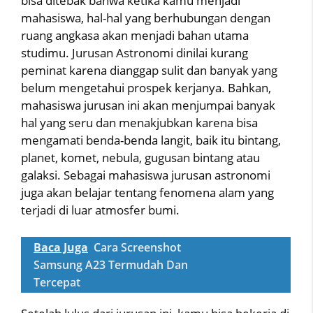
bisa ditebak bahwa ketika kamu menjadi
mahasiswa, hal-hal yang berhubungan dengan
ruang angkasa akan menjadi bahan utama
studimu. Jurusan Astronomi dinilai kurang
peminat karena dianggap sulit dan banyak yang
belum mengetahui prospek kerjanya. Bahkan,
mahasiswa jurusan ini akan menjumpai banyak
hal yang seru dan menakjubkan karena bisa
mengamati benda-benda langit, baik itu bintang,
planet, komet, nebula, gugusan bintang atau
galaksi. Sebagai mahasiswa jurusan astronomi
juga akan belajar tentang fenomena alam yang
terjadi di luar atmosfer bumi.
Baca Juga
Cara Screenshot
Samsung A23 Termudah Dan
Tercepat