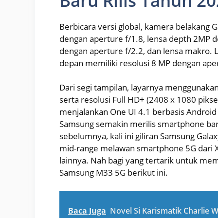
Baru Rilis Tahun 2
Berbicara versi global, kamera belakang 
dengan aperture f/1.8, lensa depth 2MP d
dengan aperture f/2.2, dan lensa makro.
depan memiliki resolusi 8 MP dengan aper
Dari segi tampilan, layarnya menggunakan
serta resolusi Full HD+ (2408 x 1080 piksel
menjalankan One UI 4.1 berbasis Android
Samsung semakin merilis smartphone baru
sebelumnya, kali ini giliran Samsung Gal
mid-range melawan smartphone 5G dari X
lainnya. Nah bagi yang tertarik untuk me
Samsung M33 5G berikut ini.
Baca Juga
Novel Si Karismatik Charlie W