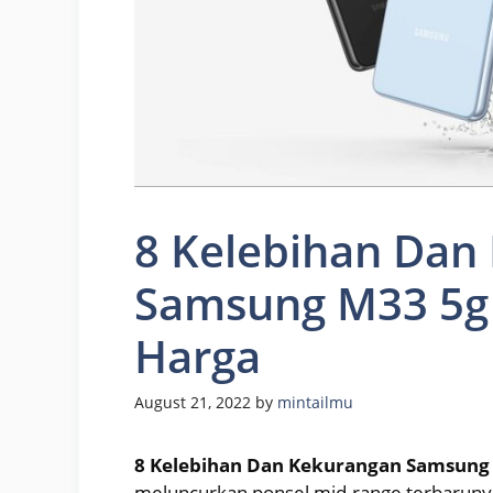
8 Kelebihan Dan
Samsung M33 5g :
Harga
August 21, 2022
by
mintailmu
8 Kelebihan Dan Kekurangan Samsung M
meluncurkan ponsel mid-range terbarunya