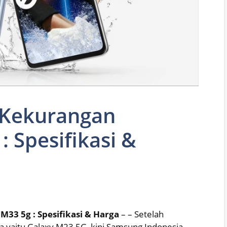
 Kekurangan
 Spesifikasi &
33 5g : Spesifikasi & Harga
– – Setelah
 yaitu Galaxy M23 5G, kini Samsung Indonesia