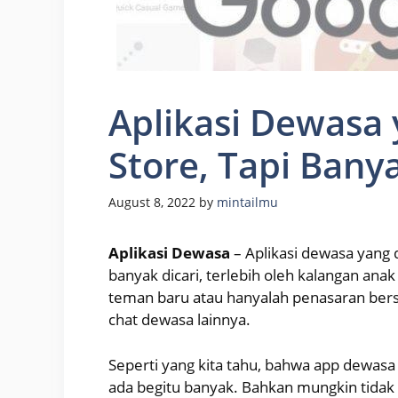
Aplikasi Dewasa 
Store, Tapi Banya
August 8, 2022
by
mintailmu
Aplikasi Dewasa
– Aplikasi dewasa yang 
banyak dicari, terlebih oleh kalangan a
teman baru atau hanyalah penasaran bersa
chat dewasa lainnya.
Seperti yang kita tahu, bahwa app dewasa 
ada begitu banyak. Bahkan mungkin tidak t