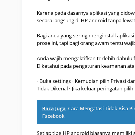
Karena pada dasarnya aplikasi yang didown
secara langsung di HP android tanpa lewa
Bagi anda yang sering menginstall aplikasi
prose ini, tapi bagi orang awam tentu waj
Anda wajib mengaktifkan terlebih dahulu
Diketahui pada pengaturan keamanan atau
· Buka settings · Kemudian pilih Privasi d
Tidak Dikenal · Jika keluar peringatan pilih
Baca Juga
Cara Mengatasi Tidak Bisa 
Facebook
Setiap tipe HP android biasanya memiliki