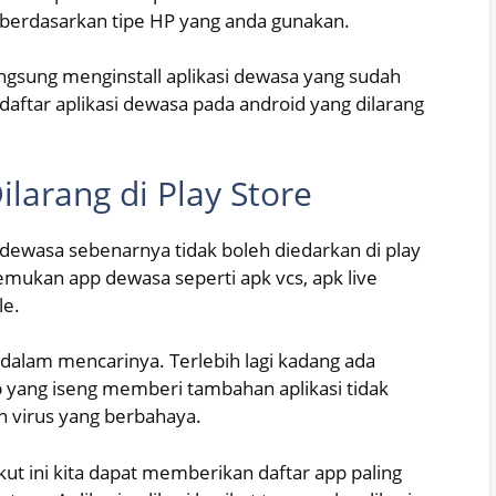
a berdasarkan tipe HP yang anda gunakan.
angsung menginstall aplikasi dewasa yang sudah
aftar aplikasi dewasa pada android yang dilarang
larang di Play Store
 dewasa sebenarnya tidak boleh diedarkan di play
ukan app dewasa seperti apk vcs, apk live
le.
dalam mencarinya. Terlebih lagi kadang ada
yang iseng memberi tambahan aplikasi tidak
n virus yang berbahaya.
ut ini kita dapat memberikan daftar app paling