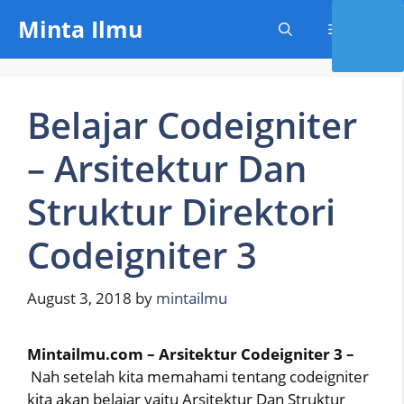
Skip
Minta Ilmu
Menu
to
content
Belajar Codeigniter
– Arsitektur Dan
Struktur Direktori
Codeigniter 3
August 3, 2018
by
mintailmu
Mintailmu.com – Arsitektur Codeigniter 3 –
Nah setelah kita memahami tentang codeigniter
kita akan belajar yaitu Arsitektur Dan Struktur