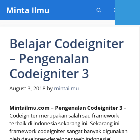
Skip
Minta Ilmu
Menu
to
content
Belajar Codeigniter
– Pengenalan
Codeigniter 3
August 3, 2018
by
mintailmu
Mintailmu.com – Pengenalan Codeigniter 3 –
Codeigniter merupakan salah sau framework
terbaik di indonesia sekarang ini. Sekarang ini
framework codeigniter sangat banyak digunakan
oleh developer-developer web indonesia(