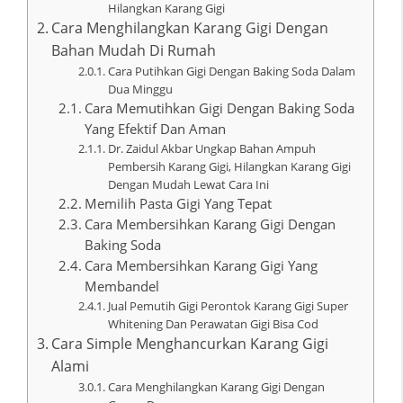
Hilangkan Karang Gigi
Cara Menghilangkan Karang Gigi Dengan
Bahan Mudah Di Rumah
Cara Putihkan Gigi Dengan Baking Soda Dalam
Dua Minggu
Cara Memutihkan Gigi Dengan Baking Soda
Yang Efektif Dan Aman
Dr. Zaidul Akbar Ungkap Bahan Ampuh
Pembersih Karang Gigi, Hilangkan Karang Gigi
Dengan Mudah Lewat Cara Ini
Memilih Pasta Gigi Yang Tepat
Cara Membersihkan Karang Gigi Dengan
Baking Soda
Cara Membersihkan Karang Gigi Yang
Membandel
Jual Pemutih Gigi Perontok Karang Gigi Super
Whitening Dan Perawatan Gigi Bisa Cod
Cara Simple Menghancurkan Karang Gigi
Alami
Cara Menghilangkan Karang Gigi Dengan