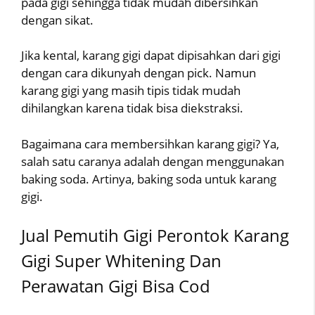
pada gigi sehingga tidak mudah dibersihkan
dengan sikat.
Jika kental, karang gigi dapat dipisahkan dari gigi
dengan cara dikunyah dengan pick. Namun
karang gigi yang masih tipis tidak mudah
dihilangkan karena tidak bisa diekstraksi.
Bagaimana cara membersihkan karang gigi? Ya,
salah satu caranya adalah dengan menggunakan
baking soda. Artinya, baking soda untuk karang
gigi.
Jual Pemutih Gigi Perontok Karang
Gigi Super Whitening Dan
Perawatan Gigi Bisa Cod