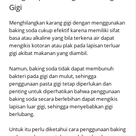
Gigi
Menghilangkan karang gigi dengan menggunakan
baking soda cukup efektif karena memiliki sifat
basa atau alkaline yang bila terkena air dapat
mengikis kotoran atau plak pada lapisan terluar
gigi akibat makanan yang diambil.
Namun, baking soda tidak dapat membunuh
bakteri pada gigi dan mulut, sehingga
penggunaan pasta gigi tetap diperlukan dan
penting untuk diperhatikan bahwa penggunaan
baking soda secara berlebihan dapat mengikis
lapisan luar gigi, sehingga menyebabkan gigi
berlubang.
Untuk itu perlu diketahui cara penggunaan baking