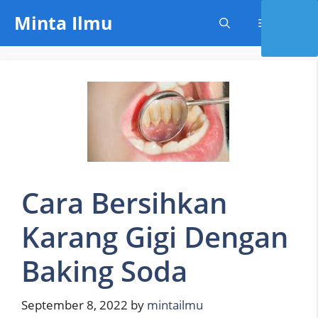
Skip
Minta Ilmu
Menu
to
content
Cara Bersihkan
Karang Gigi Dengan
Baking Soda
September 8, 2022
by
mintailmu