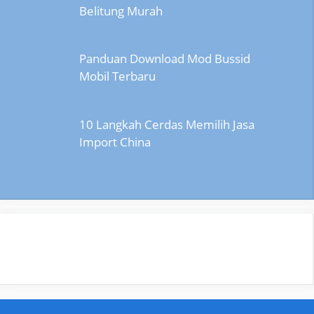
Belitung Murah
Panduan Download Mod Bussid
Mobil Terbaru
10 Langkah Cerdas Memilih Jasa
Import China