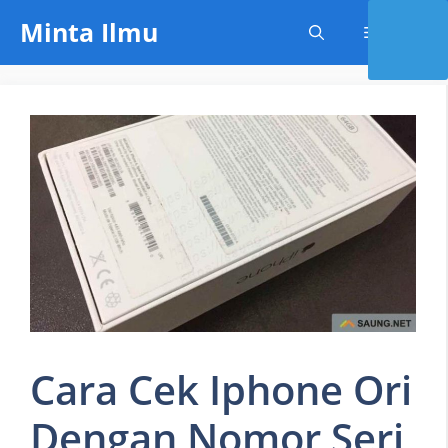
Skip
Minta Ilmu
Menu
to
content
Cara Cek Iphone Ori
Dengan Nomor Seri