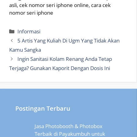
asli, cek nomor seri iphone online, cara cek
nomor seri iphone
Categories
Informasi
5 Artis Yang Kuliah Di Ugm Yang Tidak Akan
Kamu Sangka
Ingin Sanitasi Kolam Renang Anda Tetap
Terjaga? Gunakan Kaporit Dengan Dosis Ini
Postingan Terbaru
Jasa Photobooth & Photobox
Terbaik di Payakumbuh untuk