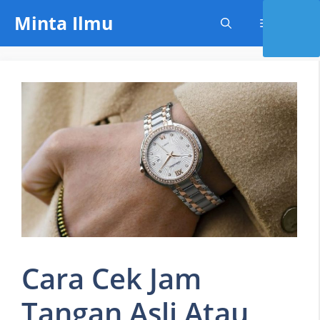
Skip
Minta Ilmu
Menu
to
content
Cara Cek Jam
Tangan Asli Atau