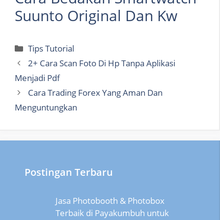
Suunto Original Dan Kw
Categories
Tips Tutorial
2+ Cara Scan Foto Di Hp Tanpa Aplikasi
Menjadi Pdf
Cara Trading Forex Yang Aman Dan
Menguntungkan
Postingan Terbaru
Jasa Photobooth & Photobox
Terbaik di Payakumbuh untuk