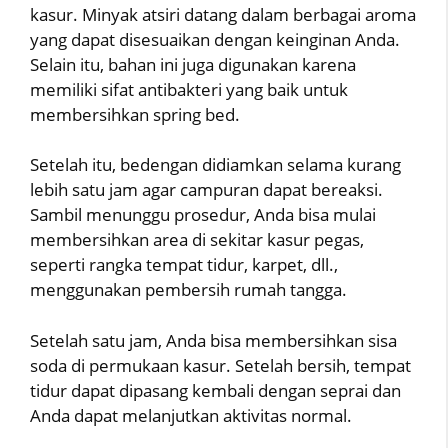
kasur. Minyak atsiri datang dalam berbagai aroma
yang dapat disesuaikan dengan keinginan Anda.
Selain itu, bahan ini juga digunakan karena
memiliki sifat antibakteri yang baik untuk
membersihkan spring bed.
Setelah itu, bedengan didiamkan selama kurang
lebih satu jam agar campuran dapat bereaksi.
Sambil menunggu prosedur, Anda bisa mulai
membersihkan area di sekitar kasur pegas,
seperti rangka tempat tidur, karpet, dll.,
menggunakan pembersih rumah tangga.
Setelah satu jam, Anda bisa membersihkan sisa
soda di permukaan kasur. Setelah bersih, tempat
tidur dapat dipasang kembali dengan seprai dan
Anda dapat melanjutkan aktivitas normal.