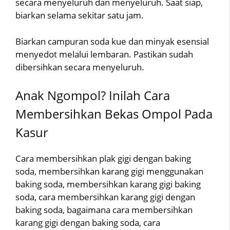
secara menyeluruh dan menyeluruh. Saat siap,
biarkan selama sekitar satu jam.
Biarkan campuran soda kue dan minyak esensial
menyedot melalui lembaran. Pastikan sudah
dibersihkan secara menyeluruh.
Anak Ngompol? Inilah Cara
Membersihkan Bekas Ompol Pada
Kasur
Cara membersihkan plak gigi dengan baking
soda, membersihkan karang gigi menggunakan
baking soda, membersihkan karang gigi baking
soda, cara membersihkan karang gigi dengan
baking soda, bagaimana cara membersihkan
karang gigi dengan baking soda, cara