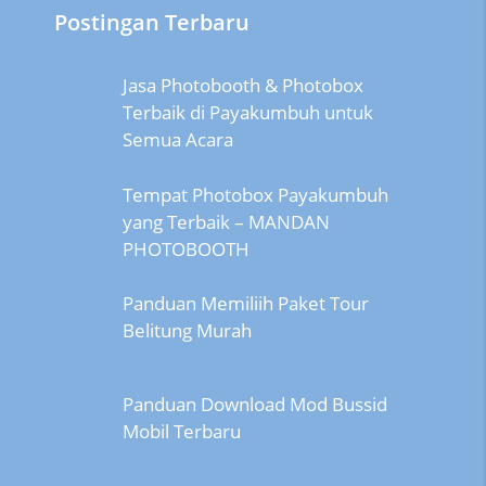
Postingan Terbaru
Jasa Photobooth & Photobox
Terbaik di Payakumbuh untuk
Semua Acara
Tempat Photobox Payakumbuh
yang Terbaik – MANDAN
PHOTOBOOTH
Panduan Memiliih Paket Tour
Belitung Murah
Panduan Download Mod Bussid
Mobil Terbaru