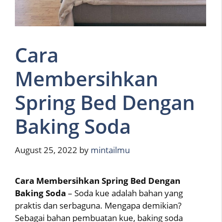
Cara
Membersihkan
Spring Bed Dengan
Baking Soda
August 25, 2022
by
mintailmu
Cara Membersihkan Spring Bed Dengan
Baking Soda
– Soda kue adalah bahan yang
praktis dan serbaguna. Mengapa demikian?
Sebagai bahan pembuatan kue, baking soda