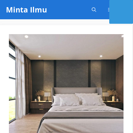
Skip
Minta Ilmu
Menu
to
content