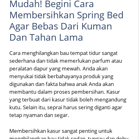
Mudah! Begini Cara
Membersihkan Spring Bed
Agar Bebas Dari Kuman
Dan Tahan Lama
Cara menghilangkan bau tempat tidur sangat
sederhana dan tidak memerlukan parfum atau
peralatan dapur yang mewah. Anda akan
menyukai tidak berbahayanya produk yang
digunakan dan fakta bahwa anak Anda akan
membantu dalam proses pembersihan. Kasur
yang terbuat dari kasur tidak boleh mengandung
kutu. Selain itu, seprai harus sering diganti agar
tetap nyaman dan segar.
Membersihkan kasur sangat penting untuk
menghilangkan bau tidak sedap, tungau dan debu