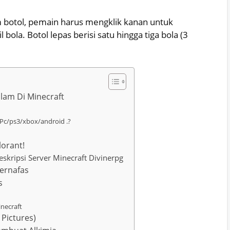
botol, pemain harus mengklik kanan untuk
la. Botol lepas berisi satu hingga tiga bola (3
am Di Minecraft
t Pc/ps3/xbox/android .?
lorant!
skripsi Server Minecraft Divinerpg
ernafas
s
necraft
 Pictures)