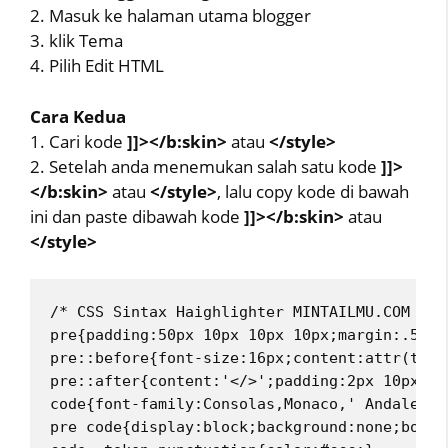
2. Masuk ke halaman utama blogger
3. klik Tema
4. Pilih Edit HTML
Cara Kedua
1. Cari kode
]]></b:skin>
atau
</style>
2. Setelah anda menemukan salah satu kode
]]>
</b:skin>
atau
</style>
, lalu copy kode di bawah
ini dan paste dibawah kode
]]></b:skin>
atau
</style>
/* CSS Sintax Haighlighter MINTAILMU.COM */
pre{padding:50px 10px 10px 10px;margin:.5em 
pre::before{font-size:16px;content:attr(titl
pre::after{content:'</>';padding:2px 10px;wi
code{font-family:Consolas,Monaco,' Andale Mo
pre code{display:block;background:none;borde