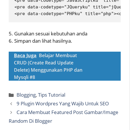
<pre data-codetype="JavaScriptku" title="Jav
<pre data-codetype="JQueryku" title="jQuery"
<pre data-codetype="PHPku" title="php"><code
5. Gunakan sesuai kebutuhan anda
6. Simpan dan lihat hasilnya.
Baca Juga
Belajar Membuat
CRUD (Create Read Update
Delete) Menggunakan PHP dan
Mysqli #8
Categories
Blogging
,
Tips Tutorial
9 Plugin Wordpres Yang Wajib Untuk SEO
Cara Membuat Featured Post Gambar/Image
Random Di Blogger