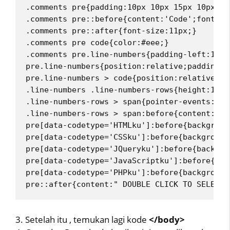
.comments pre{padding:10px 10px 15px 10px;ba
.comments pre::before{content:'Code';font-si
.comments pre::after{font-size:11px;}
.comments pre code{color:#eee;}
.comments pre.line-numbers{padding-left:10px
pre.line-numbers{position:relative;padding-l
pre.line-numbers > code{position:relative;}
.line-numbers .line-numbers-rows{height:100%
.line-numbers-rows > span{pointer-events:non
.line-numbers-rows > span:before{content:cou
pre[data-codetype='HTMLku']:before{backgroun
pre[data-codetype='CSSku']:before{background
pre[data-codetype='JQueryku']:before{backgro
pre[data-codetype='JavaScriptku']:before{bac
pre[data-codetype='PHPku']:before{background
pre::after{content:" DOUBLE CLICK TO SELECTI
3. Setelah itu , temukan lagi kode
</body>