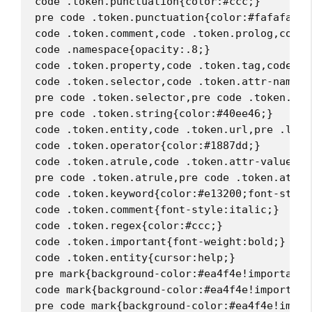
code .token.punctuation{color:#ccc;}
pre code .token.punctuation{color:#fafafa;}
code .token.comment,code .token.prolog,code 
code .namespace{opacity:.8;}
code .token.property,code .token.tag,code .t
code .token.selector,code .token.attr-name,c
pre code .token.selector,pre code .token.att
pre code .token.string{color:#40ee46;}
code .token.entity,code .token.url,pre .lang
code .token.operator{color:#1887dd;}
code .token.atrule,code .token.attr-value{co
pre code .token.atrule,pre code .token.attr-
code .token.keyword{color:#e13200;font-style
code .token.comment{font-style:italic;}
code .token.regex{color:#ccc;}
code .token.important{font-weight:bold;}
code .token.entity{cursor:help;}
pre mark{background-color:#ea4f4e!important;
code mark{background-color:#ea4f4e!important
pre code mark{background-color:#ea4f4e!impor