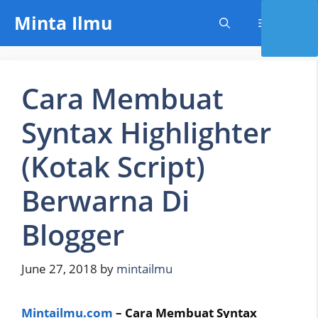
Skip
Minta Ilmu
Menu
to
content
Cara Membuat
Syntax Highlighter
(Kotak Script)
Berwarna Di
Blogger
June 27, 2018
by
mintailmu
Mintailmu.com
– Cara Membuat Syntax