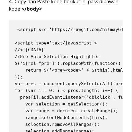
4. Copy dan Paste kode berikut ini pass dibawah
kode
</body>
 <script src='https://rawgit.com/hilmay619/p
<script type='text/javascript'>
//<![CDATA[
//Pre Auto Selection Highlighter 
$('i[rel="pre"]').replaceWith(function() {
    return $('<pre><code>' + $(this).html() 
});
var pres = document.querySelectorAll('pre,kb
for (var i = 0; i < pres.length; i++) {
  pres[i].addEventListener("dblclick", funct
    var selection = getSelection();
    var range = document.createRange();
    range.selectNodeContents(this);
    selection.removeAllRanges();
    selection.addRange(range);