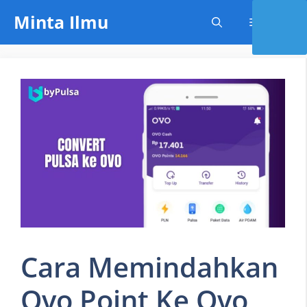
Skip
Minta Ilmu
Menu
to
content
Cara Memindahkan
Ovo Point Ke Ovo