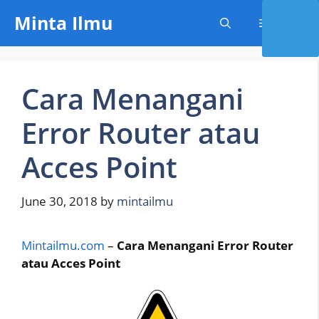
Skip
Minta Ilmu
Menu
to
content
Cara Menangani
Error Router atau
Acces Point
June 30, 2018
by
mintailmu
Mintailmu.com
–
Cara Menangani Error Router
atau Acces Point