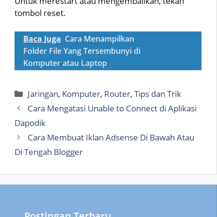
Untuk merestart atau mengembalikan, tekan
tombol reset.
Baca Juga
Cara Menampilkan
Folder File Yang Tersembunyi di
Komputer atau Laptop
Categories
Jaringan
,
Komputer
,
Router
,
Tips dan Trik
Cara Mengatasi Unable to Connect di Aplikasi
Dapodik
Cara Membuat Iklan Adsense Di Bawah Atau
Di Tengah Blogger
Postingan Terbaru