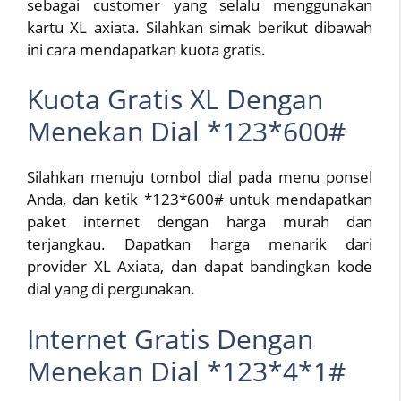
sebagai customer yang selalu menggunakan
kartu XL axiata. Silahkan simak berikut dibawah
ini cara mendapatkan kuota gratis.
Kuota Gratis XL Dengan
Menekan Dial *123*600#
Silahkan menuju tombol dial pada menu ponsel
Anda, dan ketik *123*600# untuk mendapatkan
paket internet dengan harga murah dan
terjangkau. Dapatkan harga menarik dari
provider XL Axiata, dan dapat bandingkan kode
dial yang di pergunakan.
Internet Gratis Dengan
Menekan Dial *123*4*1#