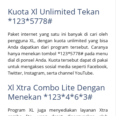
Kuota Xl Unlimited Tekan
*123*5778#
Paket internet yang satu ini banyak di cari oleh
pengguna XL, dengan kuota unlimited yang bisa
Anda dapatkan dari program tersebut. Caranya
hanya menekan tombol *123*5778# pada menu
dial di ponsel Anda. Kuota tersebut dapat di pakai
untuk mengakses sosial media seperti Facebook,
Twitter, Instagram, serta channel YouTube.
Xl Xtra Combo Lite Dengan
Menekan *123*4*6*3#
Program XL juga menyediakan layanan Xtra