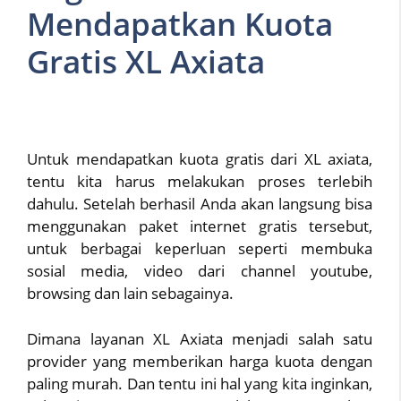
Mendapatkan Kuota
Gratis XL Axiata
Untuk mendapatkan kuota gratis dari XL axiata,
tentu kita harus melakukan proses terlebih
dahulu. Setelah berhasil Anda akan langsung bisa
menggunakan paket internet gratis tersebut,
untuk berbagai keperluan seperti membuka
sosial media, video dari channel youtube,
browsing dan lain sebagainya.
Dimana layanan XL Axiata menjadi salah satu
provider yang memberikan harga kuota dengan
paling murah. Dan tentu ini hal yang kita inginkan,