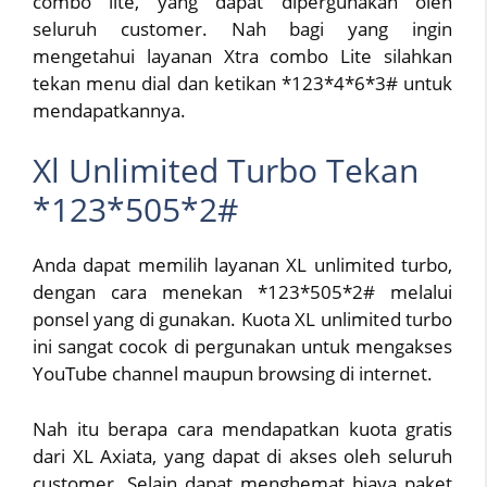
combo lite, yang dapat dipergunakan oleh
seluruh customer. Nah bagi yang ingin
mengetahui layanan Xtra combo Lite silahkan
tekan menu dial dan ketikan *123*4*6*3# untuk
mendapatkannya.
Xl Unlimited Turbo Tekan
*123*505*2#
Anda dapat memilih layanan XL unlimited turbo,
dengan cara menekan *123*505*2# melalui
ponsel yang di gunakan. Kuota XL unlimited turbo
ini sangat cocok di pergunakan untuk mengakses
YouTube channel maupun browsing di internet.
Nah itu berapa cara mendapatkan kuota gratis
dari XL Axiata, yang dapat di akses oleh seluruh
customer. Selain dapat menghemat biaya paket