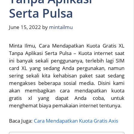
Serta Pulsa
June 15, 2022
by
mintailmu
Minta Ilmu, Cara Mendapatkan Kuota Gratis XL
Tanpa Aplikasi Serta Pulsa – Kuota internet saat
ini banyak sekali penggunanya, terlebih lagi SIM
card XL yang sedang Anda pergunakan, namun
sering sekali kita kehabisan paket saat sedang
mengakses beberapa sosial media. Disini kami
akan membagikan cara mendapatkan kuota
gratis xl yang dapat Anda coba, untuk
menghemat biaya pemakaian internet tentunya.
Baca Juga:
Cara Mendapatkan Kuota Gratis Axis