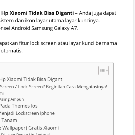
Hp Xiaomi Tidak Bisa Diganti
– Anda juga dapat
stem dan ikon layar utama layar kuncinya.
nsel Android Samsung Galaxy A7.
atkan fitur lock screen atau layar kunci bernama
 otomatis.
p Xiaomi Tidak Bisa Diganti
reen / Lock Screen? Beginilah Cara Mengatasinya!
mi
 Paling Ampuh
 Pada Themes Ios
enjadi Lockscreen Iphone
i Tanam
 Wallpaper) Gratis Xiaomi
Di Layar Depan Hp Android