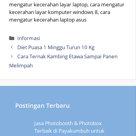
mengatur kecerahan layar laptop, cara mengatur
kecerahan layar komputer windows 8, cara
mengatur kecerahan laptop asus
Categories
Informasi
Diet Puasa 1 Minggu Turun 10 Kg
Cara Ternak Kambing Etawa Sampai Panen
Melimpah
Postingan Terbaru
Jasa Photobooth & Photobox
Terbaik di Payakumbuh untuk