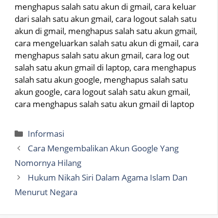
menghapus salah satu akun di gmail, cara keluar
dari salah satu akun gmail, cara logout salah satu
akun di gmail, menghapus salah satu akun gmail,
cara mengeluarkan salah satu akun di gmail, cara
menghapus salah satu akun gmail, cara log out
salah satu akun gmail di laptop, cara menghapus
salah satu akun google, menghapus salah satu
akun google, cara logout salah satu akun gmail,
cara menghapus salah satu akun gmail di laptop
Categories
Informasi
Cara Mengembalikan Akun Google Yang
Nomornya Hilang
Hukum Nikah Siri Dalam Agama Islam Dan
Menurut Negara