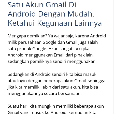
Satu Akun Gmail Di
Android Dengan Mudah,
Ketahui Kegunaan Lainnya
Mengapa demikian? Ya wajar saja, karena Android
milik perusahaan Google dan Gmail juga salah
satu produk Google. Akan sangat lucu jika
Android menggunakan Email dari pihak lain,
sedangkan pemiliknya sendiri menggunakan.
Sedangkan di Android sendiri kita bisa masuk
atau login dengan beberapa akun Gmail, sehingga
jika kita memiliki lebih dari satu akun, kita bisa
menggunakannya secara bersamaan.
Suatu hari, kita mungkin memiliki beberapa akun
Gmail yang masuk ke Android, kemudian kita