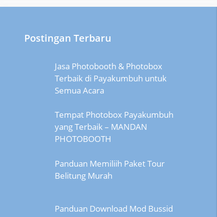
Postingan Terbaru
Jasa Photobooth & Photobox
Terbaik di Payakumbuh untuk
Semua Acara
Tempat Photobox Payakumbuh
yang Terbaik – MANDAN
PHOTOBOOTH
Panduan Memiliih Paket Tour
Belitung Murah
Panduan Download Mod Bussid