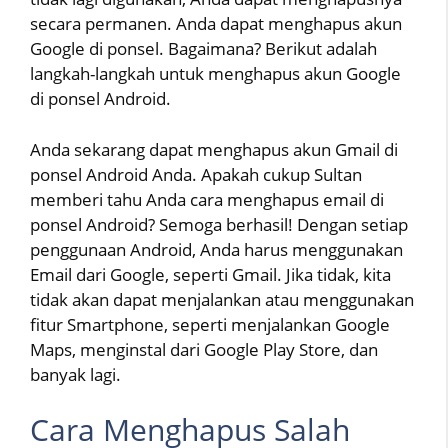
secara permanen. Anda dapat menghapus akun
Google di ponsel. Bagaimana? Berikut adalah
langkah-langkah untuk menghapus akun Google
di ponsel Android.
Anda sekarang dapat menghapus akun Gmail di
ponsel Android Anda. Apakah cukup Sultan
memberi tahu Anda cara menghapus email di
ponsel Android? Semoga berhasil! Dengan setiap
penggunaan Android, Anda harus menggunakan
Email dari Google, seperti Gmail. Jika tidak, kita
tidak akan dapat menjalankan atau menggunakan
fitur Smartphone, seperti menjalankan Google
Maps, menginstal dari Google Play Store, dan
banyak lagi.
Cara Menghapus Salah