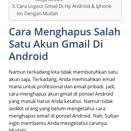
Cara Logout Gmail Di Hp Android & Iphone
Ios Dengan Mudah
Cara Menghapus Salah
Satu Akun Gmail Di
Android
Namun terkadang kita tidak membutuhkan satu
akun saja. Terkadang, Anda memisahkan email
mana untuk profesional dan email pribadi. Jadi,
cara menghapus akun gmail di ponsel Android
yang masuk harus Anda ketahui. Namun tidak
sedikit orang yang belum mengetahui cara
menghapus email di ponsel Android. Nah, Sultan
ingin membantu Anda mengetahui caranya.
Mudah!