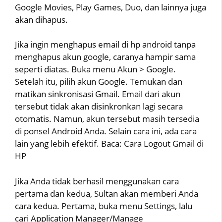
Google Movies, Play Games, Duo, dan lainnya juga
akan dihapus.
Jika ingin menghapus email di hp android tanpa
menghapus akun google, caranya hampir sama
seperti diatas. Buka menu Akun > Google.
Setelah itu, pilih akun Google. Temukan dan
matikan sinkronisasi Gmail. Email dari akun
tersebut tidak akan disinkronkan lagi secara
otomatis. Namun, akun tersebut masih tersedia
di ponsel Android Anda. Selain cara ini, ada cara
lain yang lebih efektif. Baca: Cara Logout Gmail di
HP
Jika Anda tidak berhasil menggunakan cara
pertama dan kedua, Sultan akan memberi Anda
cara kedua. Pertama, buka menu Settings, lalu
cari Application Manager/Manage