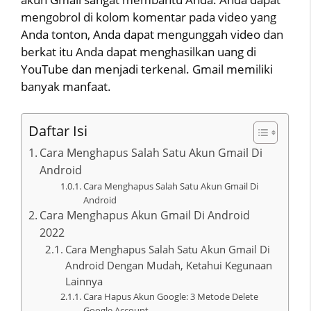
mengobrol di kolom komentar pada video yang
Anda tonton, Anda dapat mengunggah video dan
berkat itu Anda dapat menghasilkan uang di
YouTube dan menjadi terkenal. Gmail memiliki
banyak manfaat.
Daftar Isi
Cara Menghapus Salah Satu Akun Gmail Di
Android
Cara Menghapus Salah Satu Akun Gmail Di
Android
Cara Menghapus Akun Gmail Di Android
2022
Cara Menghapus Salah Satu Akun Gmail Di
Android Dengan Mudah, Ketahui Kegunaan
Lainnya
Cara Hapus Akun Google: 3 Metode Delete
Google Account