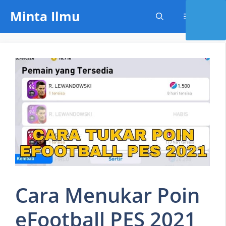
Skip
Minta Ilmu
Menu
to
content
Cara Menukar Poin
eFootball PES 2021