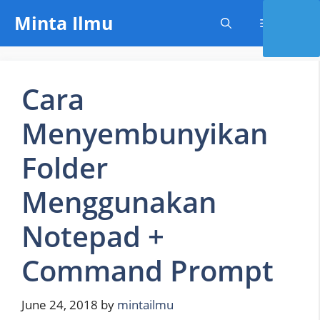
Skip
Minta Ilmu
Menu
to
content
Cara
Menyembunyikan
Folder
Menggunakan
Notepad +
Command Prompt
June 24, 2018
by
mintailmu