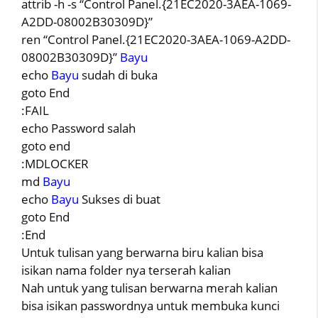
attrib -h -s “Control Panel.{21EC2020-3AEA-1069-
A2DD-08002B30309D}”
ren “Control Panel.{21EC2020-3AEA-1069-A2DD-
08002B30309D}”
Bayu
echo
Bayu
sudah di buka
goto End
:FAIL
echo Password salah
goto end
:MDLOCKER
md
Bayu
echo
Bayu
Sukses di buat
goto End
:End
Untuk tulisan yang berwarna biru kalian bisa
isikan nama folder nya terserah kalian
Nah untuk yang tulisan berwarna merah kalian
bisa isikan passwordnya untuk membuka kunci