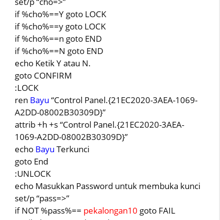
set/p “cho=>”
if %cho%==Y goto LOCK
if %cho%==y goto LOCK
if %cho%==n goto END
if %cho%==N goto END
echo Ketik Y atau N.
goto CONFIRM
:LOCK
ren
Bayu
“Control Panel.{21EC2020-3AEA-1069-
A2DD-08002B30309D}”
attrib +h +s “Control Panel.{21EC2020-3AEA-
1069-A2DD-08002B30309D}”
echo
Bayu
Terkunci
goto End
:UNLOCK
echo Masukkan Password untuk membuka kunci
set/p “pass=>”
if NOT %pass%==
pekalongan10
goto FAIL