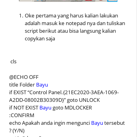
Oke pertama yang harus kalian lakukan
adalah masuk ke notepad nya dan tuliskan
script berikut atau bisa langsung kalian
copykan saja
cls
@ECHO OFF
title Folder
Bayu
if EXIST “Control Panel.{21EC2020-3AEA-1069-
A2DD-08002B30309D}” goto UNLOCK
if NOT EXIST
Bayu
goto MDLOCKER
:CONFIRM
echo Apakah anda ingin mengunci
Bayu
tersebut
? (Y/N)