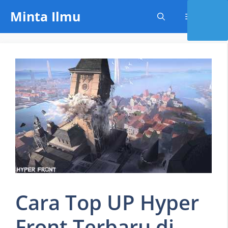
Skip
Minta Ilmu
Menu
to
content
Cara Top UP Hyper
Front Terbaru di