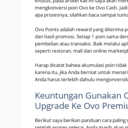
khusus, pada artikel kali ini saya akan m
mengkonversi poin Ovo ke Ovo Cash. Jadi
apa prosesnya, silahkan baca sampai tunt
Ovo Points adalah reward yang diterima p
dan hasil promosi. Setiap 1 poin sama de
pembelian atau transaksi. Baik melalui apl
seperti restoran, mall dan online marketp
Harap dicatat bahwa akumulasi poin tidak 
karena itu, jika Anda berniat untuk mena
Anda harus terlebih dahulu mengonversi
Keuntungan Gunakan O
Upgrade Ke Ovo Prem
Berikut saya berikan panduan cara palin
setelah proses selesai, Anda masih akan