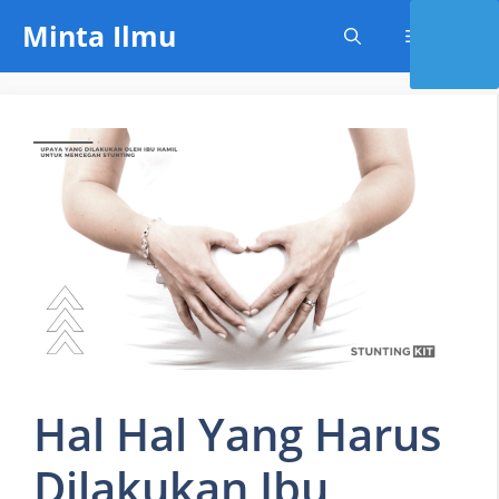
Skip
Minta Ilmu
Menu
to
content
Hal Hal Yang Harus
Dilakukan Ibu