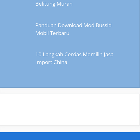
Belitung Murah
Panduan Download Mod Bussid
Mobil Terbaru
10 Langkah Cerdas Memilih Jasa
Import China