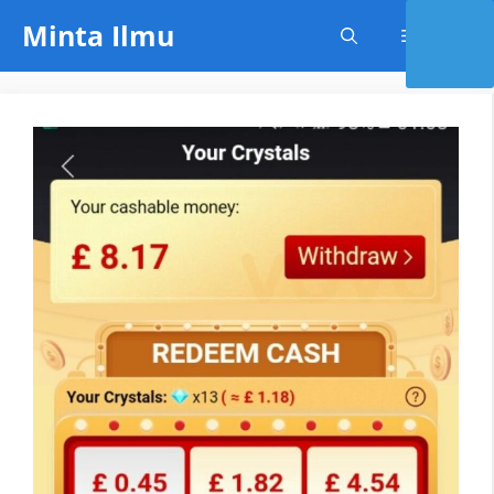
Skip
Minta Ilmu
Menu
to
content