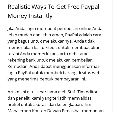
Realistic Ways To Get Free Paypal
Money Instantly
Jika Anda ingin membuat pembelian online Anda
lebih mudah dan lebih aman, PayPal adalah cara
yang bagus untuk melakukannya. Anda tidak
memerlukan kartu kredit untuk membuat akun,
tetapi Anda memerlukan kartu debit atau
rekening bank untuk melakukan pembelian.
Kemudian, Anda dapat menggunakan informasi
login PayPal untuk membeli barang di situs web
yang menerima bentuk pembayaran ini.
Artikel ini ditulis bersama oleh Staf. Tim editor
dan peneliti kami yang terlatih memvalidasi
artikel untuk akurasi dan kelengkapan. Tim
Manajemen Konten Dewan Penasihat memantau