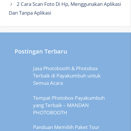
2 Cara Scan Foto Di Hp, Menggunakan Aplikasi
Dan Tanpa Aplikasi
Postingan Terbaru
Jasa Photobooth & Photobox
Terbaik di Payakumbuh untuk
Semua Acara
Tempat Photobox Payakumbuh
yang Terbaik – MANDAN
PHOTOBOOTH
Panduan Memiliih Paket Tour