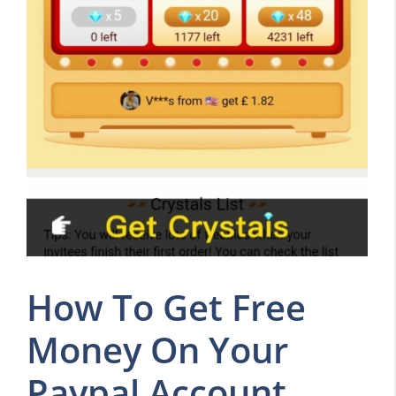
How To Get Free
Money On Your
Paypal Account