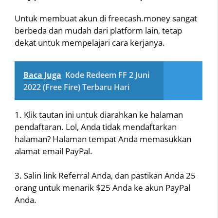
Untuk membuat akun di freecash.money sangat
berbeda dan mudah dari platform lain, tetap
dekat untuk mempelajari cara kerjanya.
Baca Juga
Kode Redeem FF 2 Juni
2022 (Free Fire) Terbaru Hari
1. Klik tautan ini untuk diarahkan ke halaman
pendaftaran. Lol, Anda tidak mendaftarkan
halaman? Halaman tempat Anda memasukkan
alamat email PayPal.
3. Salin link Referral Anda, dan pastikan Anda 25
orang untuk menarik $25 Anda ke akun PayPal
Anda.