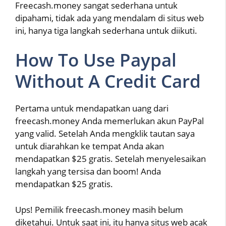
Freecash.money sangat sederhana untuk
dipahami, tidak ada yang mendalam di situs web
ini, hanya tiga langkah sederhana untuk diikuti.
How To Use Paypal
Without A Credit Card
Pertama untuk mendapatkan uang dari
freecash.money Anda memerlukan akun PayPal
yang valid. Setelah Anda mengklik tautan saya
untuk diarahkan ke tempat Anda akan
mendapatkan $25 gratis. Setelah menyelesaikan
langkah yang tersisa dan boom! Anda
mendapatkan $25 gratis.
Ups! Pemilik freecash.money masih belum
diketahui. Untuk saat ini, itu hanya situs web acak