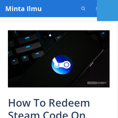
Skip
Minta Ilmu
Menu
to
content
How To Redeem
Steam Code On