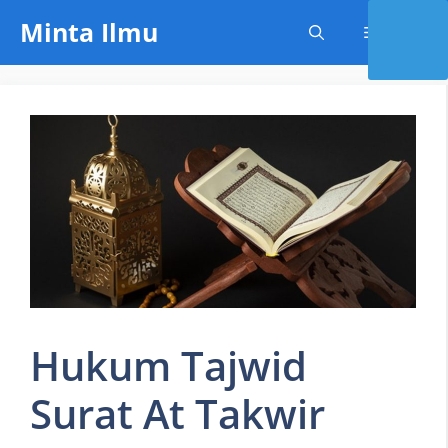
Skip
Minta Ilmu
Menu
to
content
Hukum Tajwid
Surat At Takwir