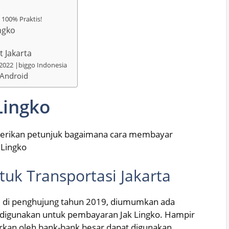
 100% Praktis!
ngko
t Jakarta
2022 |biggo Indonesia
 Android
Lingko
emberikan petunjuk bagaimana cara membayar
 Lingko
tuk Transportasi Jakarta
a, di penghujung tahun 2019, diumumkan ada
a digunakan untuk pembayaran Jak Lingko. Hampir
rkan oleh bank-bank besar dapat digunakan.