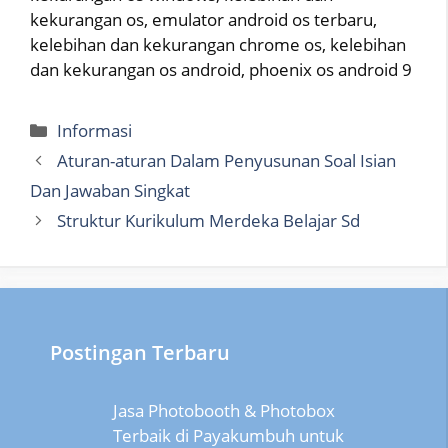
kekurangan os, emulator android os terbaru,
kelebihan dan kekurangan chrome os, kelebihan
dan kekurangan os android, phoenix os android 9
Categories
Informasi
Aturan-aturan Dalam Penyusunan Soal Isian
Dan Jawaban Singkat
Struktur Kurikulum Merdeka Belajar Sd
Postingan Terbaru
Jasa Photobooth & Photobox
Terbaik di Payakumbuh untuk