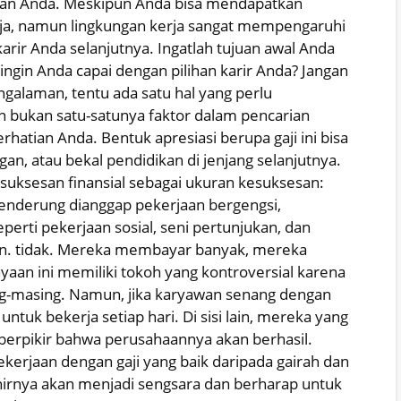
atan Anda. Meskipun Anda bisa mendapatkan
a, namun lingkungan kerja sangat mempengaruhi
karir Anda selanjutnya. Ingatlah tujuan awal Anda
ingin Anda capai dengan pilihan karir Anda? Jangan
engalaman, tentu ada satu hal yang perlu
un bukan satu-satunya faktor dalam pencarian
rhatian Anda. Bentuk apresiasi berupa gaji ini bisa
an, atau bekal pendidikan di jenjang selanjutnya.
uksesan finansial sebagai ukuran kesuksesan:
nderung dianggap pekerjaan bergengsi,
erti pekerjaan sosial, seni pertunjukan, dan
n. tidak. Mereka membayar banyak, mereka
aan ini memiliki tokoh yang kontroversial karena
ng-masing. Namun, jika karyawan senang dengan
uk bekerja setiap hari. Di sisi lain, mereka yang
berpikir bahwa perusahaannya akan berhasil.
erjaan dengan gaji yang baik daripada gairah dan
hirnya akan menjadi sengsara dan berharap untuk