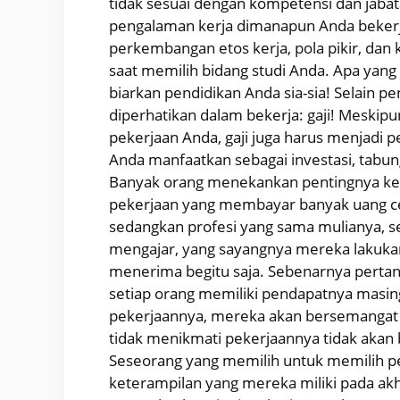
tidak sesuai dengan kompetensi dan jab
pengalaman kerja dimanapun Anda bekerj
perkembangan etos kerja, pola pikir, dan 
saat memilih bidang studi Anda. Apa yang 
biarkan pendidikan Anda sia-sia! Selain p
diperhatikan dalam bekerja: gaji! Meskip
pekerjaan Anda, gaji juga harus menjadi pe
Anda manfaatkan sebagai investasi, tabung
Banyak orang menekankan pentingnya kes
pekerjaan yang membayar banyak uang ce
sedangkan profesi yang sama mulianya, sep
mengajar, yang sayangnya mereka lakuka
menerima begitu saja. Sebenarnya pertany
setiap orang memiliki pendapatnya masi
pekerjaannya, mereka akan bersemangat unt
tidak menikmati pekerjaannya tidak akan 
Seseorang yang memilih untuk memilih pek
keterampilan yang mereka miliki pada ak