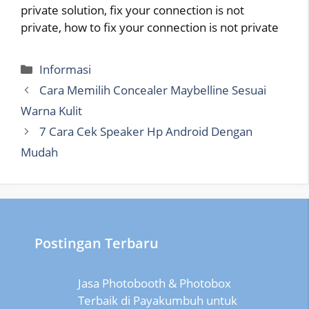
private solution, fix your connection is not
private, how to fix your connection is not private
Categories
Informasi
Cara Memilih Concealer Maybelline Sesuai
Warna Kulit
7 Cara Cek Speaker Hp Android Dengan
Mudah
Postingan Terbaru
Jasa Photobooth & Photobox
Terbaik di Payakumbuh untuk