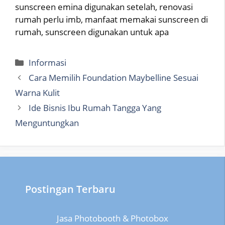
sunscreen emina digunakan setelah, renovasi
rumah perlu imb, manfaat memakai sunscreen di
rumah, sunscreen digunakan untuk apa
Categories
Informasi
Cara Memilih Foundation Maybelline Sesuai
Warna Kulit
Ide Bisnis Ibu Rumah Tangga Yang
Menguntungkan
Postingan Terbaru
Jasa Photobooth & Photobox