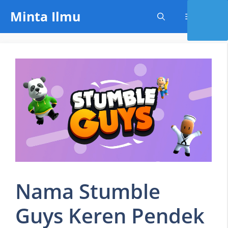
Skip
Minta Ilmu
Menu
to
content
Nama Stumble
Guys Keren Pendek