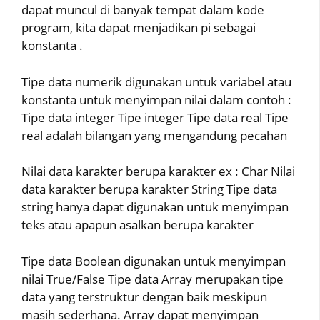
dapat muncul di banyak tempat dalam kode
program, kita dapat menjadikan pi sebagai
konstanta .
Tipe data numerik digunakan untuk variabel atau
konstanta untuk menyimpan nilai dalam contoh :
Tipe data integer Tipe integer Tipe data real Tipe
real adalah bilangan yang mengandung pecahan
Nilai data karakter berupa karakter ex : Char Nilai
data karakter berupa karakter String Tipe data
string hanya dapat digunakan untuk menyimpan
teks atau apapun asalkan berupa karakter
Tipe data Boolean digunakan untuk menyimpan
nilai True/False Tipe data Array merupakan tipe
data yang terstruktur dengan baik meskipun
masih sederhana. Array dapat menyimpan