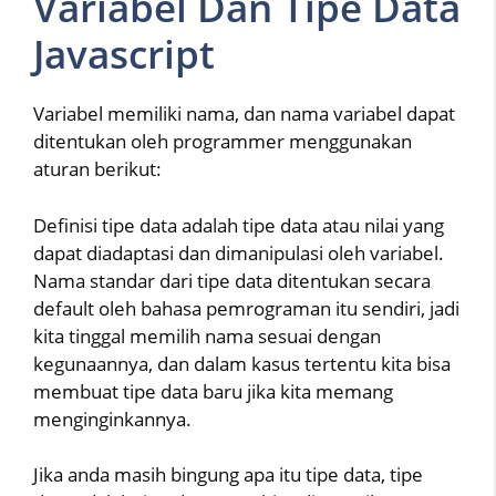
Variabel Dan Tipe Data
Javascript
Variabel memiliki nama, dan nama variabel dapat
ditentukan oleh programmer menggunakan
aturan berikut:
Definisi tipe data adalah tipe data atau nilai yang
dapat diadaptasi dan dimanipulasi oleh variabel.
Nama standar dari tipe data ditentukan secara
default oleh bahasa pemrograman itu sendiri, jadi
kita tinggal memilih nama sesuai dengan
kegunaannya, dan dalam kasus tertentu kita bisa
membuat tipe data baru jika kita memang
menginginkannya.
Jika anda masih bingung apa itu tipe data, tipe