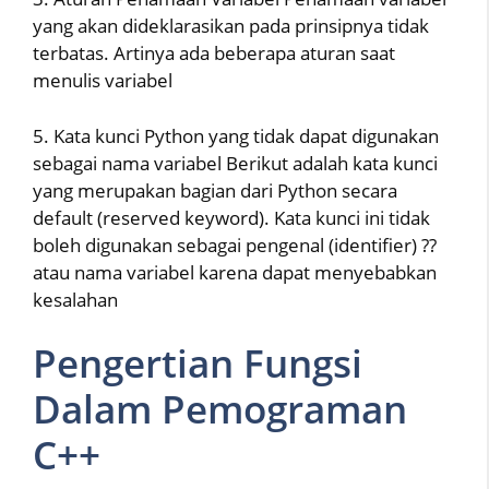
yang akan dideklarasikan pada prinsipnya tidak
terbatas. Artinya ada beberapa aturan saat
menulis variabel
5. Kata kunci Python yang tidak dapat digunakan
sebagai nama variabel Berikut adalah kata kunci
yang merupakan bagian dari Python secara
default (reserved keyword). Kata kunci ini tidak
boleh digunakan sebagai pengenal (identifier) ??
atau nama variabel karena dapat menyebabkan
kesalahan
Pengertian Fungsi
Dalam Pemograman
C++