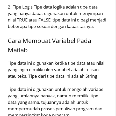
2. Tipe Logis Tipe data logika adalah tipe data
yang hanya dapat digunakan untuk menyimpan
nilai TRUE atau FALSE, tipe data ini dibagi menjadi
beberapa tipe sesuai dengan kapasitasnya:
Cara Membuat Variabel Pada
Matlab
Tipe data ini digunakan ketika tipe data atau nilai
yang ingin dimiliki oleh variabel adalah tulisan
atau teks. Tipe dari tipe data ini adalah String
Tipe data ini digunakan untuk mengolah variabel
yang jumlahnya banyak, namun memiliki tipe
data yang sama, tujuannya adalah untuk
mempermudah proses penulisan program dan
mempersingkat kode program.