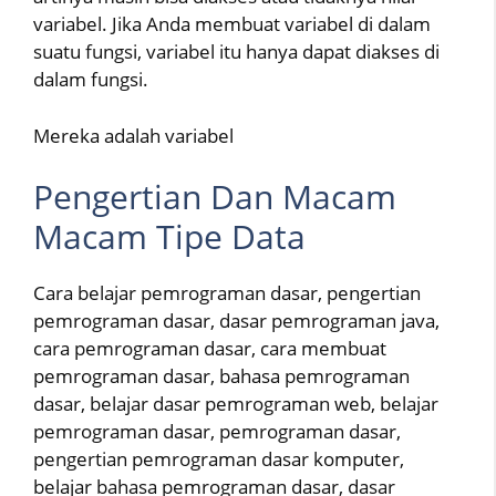
variabel. Jika Anda membuat variabel di dalam
suatu fungsi, variabel itu hanya dapat diakses di
dalam fungsi.
Mereka adalah variabel
Pengertian Dan Macam
Macam Tipe Data
Cara belajar pemrograman dasar, pengertian
pemrograman dasar, dasar pemrograman java,
cara pemrograman dasar, cara membuat
pemrograman dasar, bahasa pemrograman
dasar, belajar dasar pemrograman web, belajar
pemrograman dasar, pemrograman dasar,
pengertian pemrograman dasar komputer,
belajar bahasa pemrograman dasar, dasar