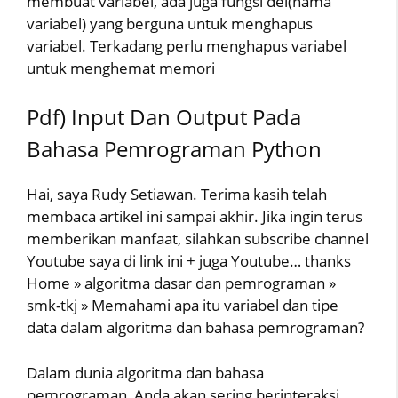
membuat variabel, ada juga fungsi del(nama
variabel) yang berguna untuk menghapus
variabel. Terkadang perlu menghapus variabel
untuk menghemat memori
Pdf) Input Dan Output Pada
Bahasa Pemrograman Python
Hai, saya Rudy Setiawan. Terima kasih telah
membaca artikel ini sampai akhir. Jika ingin terus
memberikan manfaat, silahkan subscribe channel
Youtube saya di link ini + juga Youtube… thanks
Home » algoritma dasar dan pemrograman »
smk-tkj » Memahami apa itu variabel dan tipe
data dalam algoritma dan bahasa pemrograman?
Dalam dunia algoritma dan bahasa
pemrograman, Anda akan sering berinteraksi