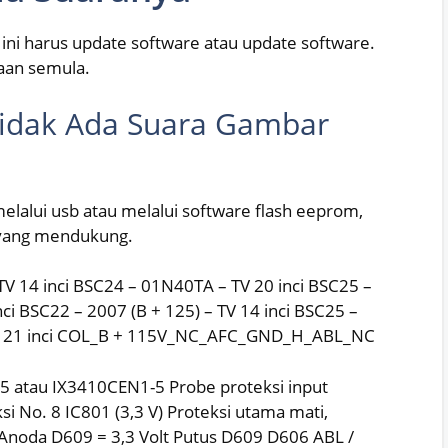
ini harus update software atau update software.
aan semula.
Tidak Ada Suara Gambar
lalui usb atau melalui software flash eeprom,
 yang mendukung.
V 14 inci BSC24 – 01N40TA – TV 20 inci BSC25 –
nci BSC22 – 2007 (B + 125) – TV 14 inci BSC25 –
TV 21 inci COL_B + 115V_NC_AFC_GND_H_ABL_NC
5 atau IX3410CEN1-5 Probe proteksi input
i No. 8 IC801 (3,3 V) Proteksi utama mati,
noda D609 = 3,3 Volt Putus D609 D606 ABL /