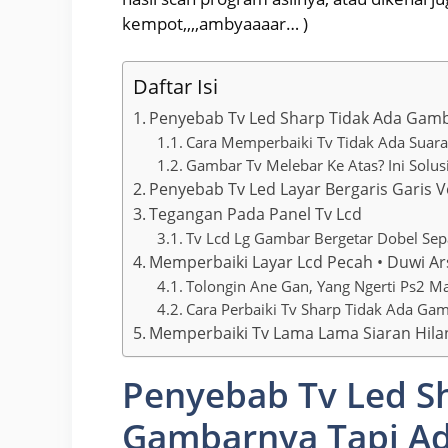
kempot,,,,ambyaaaar… )
Daftar Isi
Penyebab Tv Led Sharp Tidak Ada Gam
Cara Memperbaiki Tv Tidak Ada Sua
Gambar Tv Melebar Ke Atas? Ini Solus
Penyebab Tv Led Layar Bergaris Garis 
Tegangan Pada Panel Tv Lcd
Tv Lcd Lg Gambar Bergetar Dobel Se
Memperbaiki Layar Lcd Pecah • Duwi A
Tolongin Ane Gan, Yang Ngerti Ps2 M
Cara Perbaiki Tv Sharp Tidak Ada Ga
Memperbaiki Tv Lama Lama Siaran Hila
Penyebab Tv Led S
Gambarnya Tapi Ad