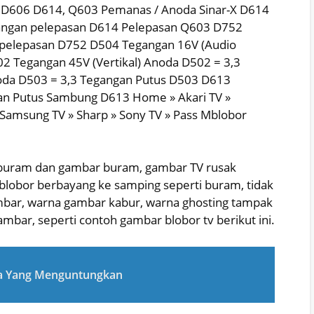
s D606 D614, Q603 Pemanas / Anoda Sinar-X D614
gangan pelepasan D614 Pelepasan Q603 D752
 pelepasan D752 D504 Tegangan 16V (Audio
02 Tegangan 45V (Vertikal) Anoda D502 = 3,3
oda D503 = 3,3 Tegangan Putus D503 D613
an Putus Sambung D613 Home » Akari TV »
 »Samsung TV » Sharp » Sony TV » Pass Mblobor
 buram dan gambar buram, gambar TV rusak
lobor berbayang ke samping seperti buram, tidak
ambar, warna gambar kabur, warna ghosting tampak
gambar, seperti contoh gambar blobor tv berikut ini.
wa Yang Menguntungkan