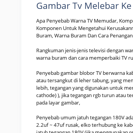
Gambar Tv Melebar Ke A
Apa Penyebab Warna TV Memudar, Kompon
Komponen Untuk Mengetahui Kerusakann
Buram, Warna Buram Dan Cara Penanganan
Rangkuman jenis-jenis televisi dengan 
warna buram dan cara memperbaiki TV ru
Penyebab gambar blobor TV berwarna kabur
atau tersangkut di leher tabung, yang m
lebih, tegangan yang digunakan untuk mens
cathode) ), jika tegangan rgb turun atau 
pada layar gambar,
Penyebab umum jatuh tegangan 180V adala
2.2uf ~ 47uf rusak, elko terhubung ke kab
jatuh tegangan 180V (jika menggunakan res