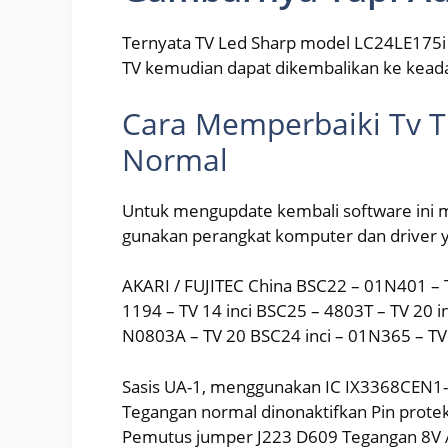
Ternyata TV Led Sharp model LC24LE175i 
TV kemudian dapat dikembalikan ke kead
Cara Memperbaiki Tv 
Normal
Untuk mengupdate kembali software ini me
gunakan perangkat komputer dan driver
AKARI / FUJITEC China BSC22 – 01N401 – T
1194 – TV 14 inci BSC25 – 4803T – TV 20 i
N0803A – TV 20 BSC24 inci – 01N365 – 
Sasis UA-1, menggunakan IC IX3368CEN1-
Tegangan normal dinonaktifkan Pin proteks
Pemutus jumper J223 D609 Tegangan 8V A