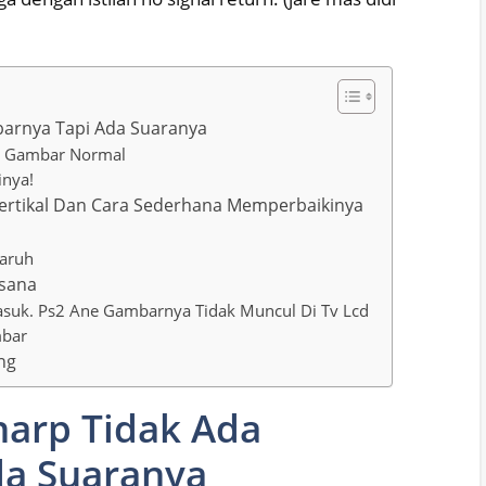
barnya Tapi Ada Suaranya
ra Gambar Normal
inya!
Vertikal Dan Cara Sederhana Memperbaikinya
paruh
rsana
asuk. Ps2 Ane Gambarnya Tidak Muncul Di Tv Lcd
mbar
ng
harp Tidak Ada
a Suaranya