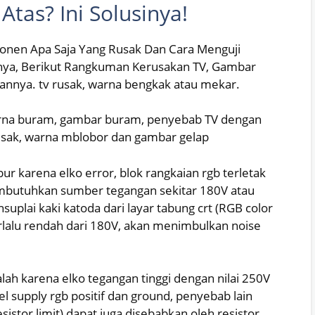
tas? Ini Solusinya!
en Apa Saja Yang Rusak Dan Cara Menguji
ya, Berikut Rangkuman Kerusakan TV, Gambar
nya. tv rusak, warna bengkak atau mekar.
warna buram, gambar buram, penyebab TV dengan
sak, warna mblobor dan gambar gelap
 karena elko error, blok rangkaian rgb terletak
embutuhkan sumber tegangan sekitar 180V atau
uplai kaki katoda dari layar tabung crt (RGB color
terlalu rendah dari 180V, akan menimbulkan noise
h karena elko tegangan tinggi dengan nilai 250V
el supply rgb positif dan ground, penyebab lain
istor limit) dapat juga disebabkan oleh resistor