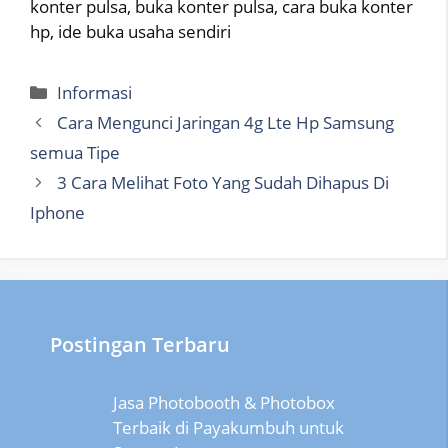
konter pulsa, buka konter pulsa, cara buka konter
hp, ide buka usaha sendiri
Categories
Informasi
Cara Mengunci Jaringan 4g Lte Hp Samsung
semua Tipe
3 Cara Melihat Foto Yang Sudah Dihapus Di
Iphone
Postingan Terbaru
Jasa Photobooth & Photobox
Terbaik di Payakumbuh untuk