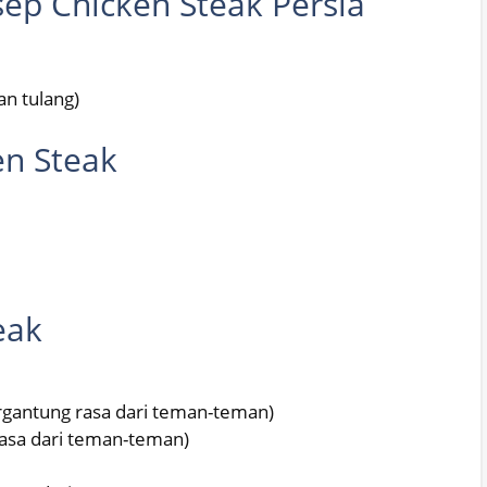
ep Chicken Steak Persia
an tulang)
n Steak
eak
rgantung rasa dari teman-teman)
rasa dari teman-teman)