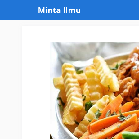
Skip
Minta Ilmu
to
content